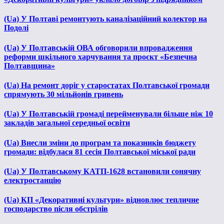
(Ua) У Полтаві ремонтують каналізаційний колектор на
Подолі
(Ua) У Полтавській ОВА обговорили впровадження
реформи шкільного харчування та проєкт «Безпечна
Полтавщина»
(Ua) На ремонт доріг у старостатах Полтавської громади
спрямують 30 мільйонів гривень
(Ua) У Полтавській громаді перейменували більше ніж 10
закладів загальної середньої освіти
(Ua) Внесли зміни до програм та показників бюджету
громади: відбулася 81 сесія Полтавської міської ради
(Ua) У Полтавському КАТП-1628 встановили сонячну
електростанцію
(Ua) КП «Декоративні культури» відновлює тепличне
господарство після обстрілів