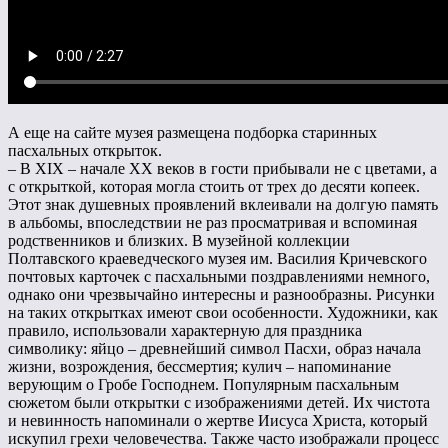
А еще на сайте музея размещена подборка старинных
пасхальных открыток.
– В XIX – начале ХХ веков в гости прибывали не с цветами, а
с открыткой, которая могла стоить от трех до десяти копеек.
Этот знак душевных проявлений вклеивали на долгую память
в альбомы, впоследствии не раз просматривая и вспоминая
родственников и близких. В музейной коллекции
Полтавского краеведческого музея им. Василия Кричевского
почтовых карточек с пасхальными поздравлениями немного,
однако они чрезвычайно интересны и разнообразны. Рисунки
на таких открытках имеют свои особенности. Художники, как
правило, использовали характерную для праздника
символику: яйцо – древнейший символ Пасхи, образ начала
жизни, возрождения, бессмертия; кулич – напоминание
верующим о Гробе Господнем. Популярным пасхальным
сюжетом были открытки с изображениями детей. Их чистота
и невинность напоминали о жертве Иисуса Христа, который
искупил грехи человечества. Также часто изображали процесс