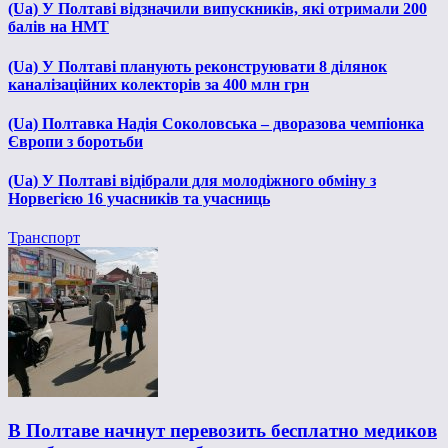
(Ua) У Полтаві відзначили випускників, які отримали 200
балів на НМТ
(Ua) У Полтаві планують реконструювати 8 ділянок
каналізаційних колекторів за 400 млн грн
(Ua) Полтавка Надія Соколовська – дворазова чемпіонка
Європи з боротьби
(Ua) У Полтаві відібрали для молодіжного обміну з
Норвегією 16 учасників та учасниць
Транспорт
В Полтаве начнут перевозить бесплатно медиков