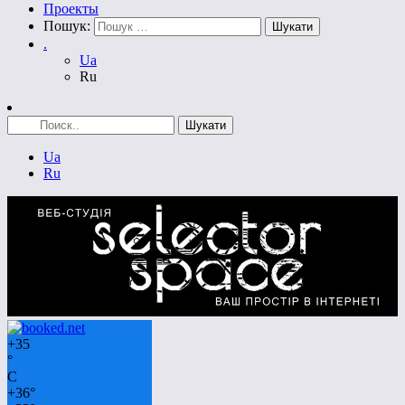
Проекты
Пошук:
.
Ua
Ru
Ua
Ru
+
35
°
C
+
36°