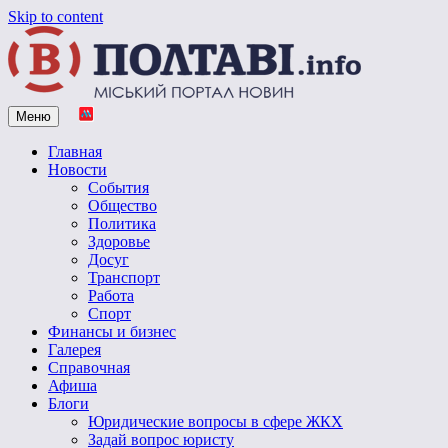
Skip to content
Меню
Vpoltave.info
Полтавский портал новостей
Главная
Новости
События
Общество
Политика
Здоровье
Досуг
Транспорт
Работа
Спорт
Финансы и бизнес
Галерея
Справочная
Афиша
Блоги
Юридические вопросы в сфере ЖКХ
Задай вопрос юристу