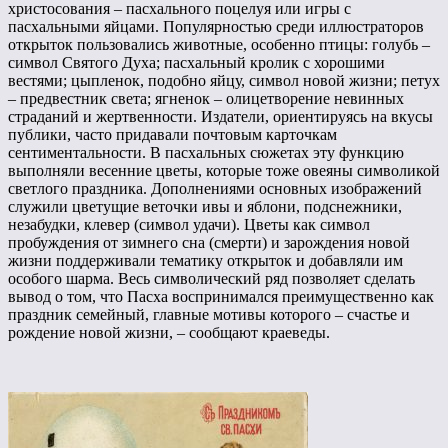
христосования – пасхального поцелуя или игры с
пасхальными яйцами. Популярностью среди иллюстраторов
открыток пользовались животные, особенно птицы: голубь –
символ Святого Духа; пасхальный кролик с хорошими
вестями; цыпленок, подобно яйцу, символ новой жизни; петух
– предвестник света; ягненок – олицетворение невинных
страданий и жертвенности. Издатели, ориентируясь на вкусы
публики, часто придавали почтовым карточкам
сентиментальности. В пасхальных сюжетах эту функцию
выполняли весенние цветы, которые тоже овеяны символикой
светлого праздника. Дополнениями основных изображений
служили цветущие веточки ивы и яблони, подснежники,
незабудки, клевер (символ удачи). Цветы как символ
пробуждения от зимнего сна (смерти) и зарождения новой
жизни поддерживали тематику открыток и добавляли им
особого шарма. Весь символический ряд позволяет сделать
вывод о том, что Пасха воспринимался преимущественно как
праздник семейный, главные мотивы которого – счастье и
рождение новой жизни, – сообщают краеведы.