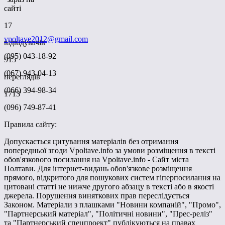
сайті
17
vpoltave2012@gmail.com
відвідувачів
(095) 043-18-92
915
(067) 943-04-13
переглядів
(066) 394-98-34
1713
(096) 749-87-41
Правила сайту:
Допускається цитування матеріалів без отримання
попередньої згоди Vpoltave.info за умови розміщення в тексті
обов'язкового посилання на Vpoltave.info - Сайт міста
Полтави. Для інтернет-видань обов'язкове розміщення
прямого, відкритого для пошукових систем гіперпосилання на
цитовані статті не нижче другого абзацу в тексті або в якості
джерела. Порушення виняткових прав переслідується
Законом. Матеріали з плашками "Новини компаній", "Промо",
"Партнерський матеріал", "Політичні новини", "Прес-реліз"
та "Партнерський спецпроект" публікуються на правах