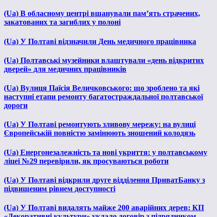
(Ua) В обласному центрі вшанували пам’ять страчених,
закатованих та загиблих у полоні
(Ua) У Полтаві відзначили День медичного працівника
(Ua) Полтавські музейники влаштували «день відкритих
дверей» для медичних працівників
(Ua) Вулиця Паїсія Величковського: що зроблено та які
наступні етапи ремонту багатостраждальної полтавської
дороги
(Ua) У Полтаві ремонтують зливову мережу: на вулиці
Європейській повністю замінюють зношений колодязь
(Ua) Енергонезалежність та нові укриття: у полтавському
ліцеї №29 перевірили, як просуваються роботи
(Ua) У Полтаві відкрили друге відділення ПриватБанку з
підвищеним рівнем доступності
(Ua) У Полтаві видалять майже 200 аварійних дерев: КП
«Декоративні культури» уклало договір з підрядником