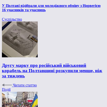
У Полтаві відібрали для молодіжного обміну з Норвегією
16 учасників та учасниць
Суспільство
Другу марку про російський військовий
корабель на Полтавщині розкупили менше, ніж
за тиждень
Читати статтю
Події