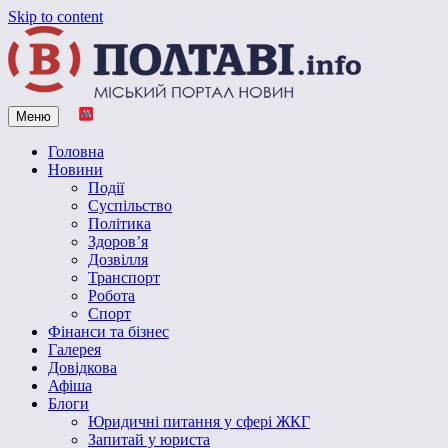
Skip to content
Меню
Vpoltave.info
Полтавський портал новин
Головна
Новини
Події
Суспільство
Політика
Здоров’я
Дозвілля
Транспорт
Робота
Спорт
Фінанси та бізнес
Галерея
Довідкова
Афіша
Блоги
Юридичні питання у сфері ЖКГ
Запитай у юриста