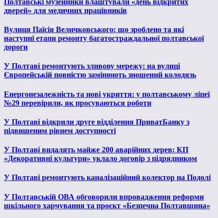
Полтавські музейники влаштували «день відкритих
дверей» для медичних працівників
Вулиця Паїсія Величковського: що зроблено та які
наступні етапи ремонту багатостраждальної полтавської
дороги
У Полтаві ремонтують зливову мережу: на вулиці
Європейській повністю замінюють зношений колодязь
Енергонезалежність та нові укриття: у полтавському ліцеї
№29 перевірили, як просуваються роботи
У Полтаві відкрили друге відділення ПриватБанку з
підвищеним рівнем доступності
У Полтаві видалять майже 200 аварійних дерев: КП
«Декоративні культури» уклало договір з підрядником
У Полтаві ремонтують каналізаційний колектор на Подолі
У Полтавській ОВА обговорили впровадження реформи
шкільного харчування та проєкт «Безпечна Полтавщина»