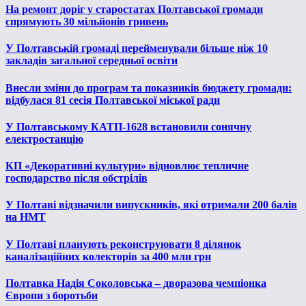
На ремонт доріг у старостатах Полтавської громади
спрямують 30 мільйонів гривень
У Полтавській громаді перейменували більше ніж 10
закладів загальної середньої освіти
Внесли зміни до програм та показників бюджету громади:
відбулася 81 сесія Полтавської міської ради
У Полтавському КАТП-1628 встановили сонячну
електростанцію
КП «Декоративні культури» відновлює тепличне
господарство після обстрілів
У Полтаві відзначили випускників, які отримали 200 балів
на НМТ
У Полтаві планують реконструювати 8 ділянок
каналізаційних колекторів за 400 млн грн
Полтавка Надія Соколовська – дворазова чемпіонка
Європи з боротьби