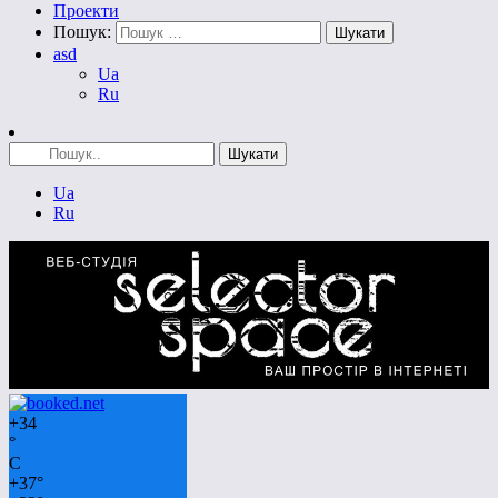
Проекти
Пошук:
asd
Ua
Ru
Ua
Ru
+
34
°
C
+
37°