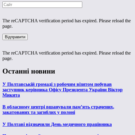
The reCAPTCHA verification period has expired. Please reload the
page.
The reCAPTCHA verification period has expired. Please reload the
page.
Останні новини
У Полтавській громаді з робочим візитом побував
заступник керівника Офісу Президента України Віктор
Микита
В обласному центрі вшанували пам’ять страчених,
закатованих та загиблих у полоні
У Полтаві відзначили День медичного працівника