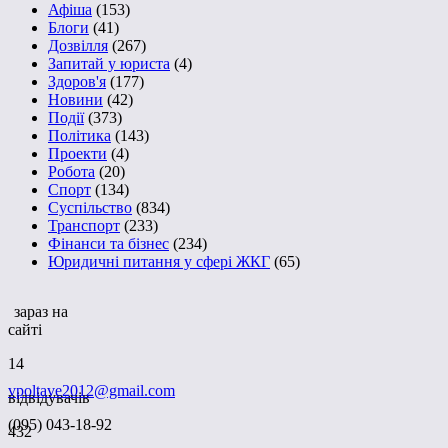
Афіша
(153)
Блоги
(41)
Дозвілля
(267)
Запитай у юриста
(4)
Здоров'я
(177)
Новини
(42)
Події
(373)
Політика
(143)
Проекти
(4)
Робота
(20)
Спорт
(134)
Суспільство
(834)
Транспорт
(233)
Фінанси та бізнес
(234)
Юридичні питання у сфері ЖКГ
(65)
зараз на
сайті
14
vpoltave2012@gmail.com
відвідувачів
(095) 043-18-92
432