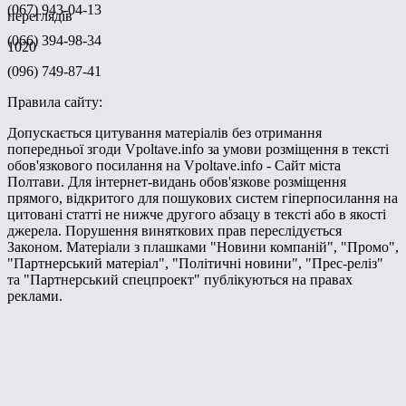
(067) 943-04-13
переглядів
(066) 394-98-34
1020
(096) 749-87-41
Правила сайту:
Допускається цитування матеріалів без отримання
попередньої згоди Vpoltave.info за умови розміщення в тексті
обов'язкового посилання на Vpoltave.info - Сайт міста
Полтави. Для інтернет-видань обов'язкове розміщення
прямого, відкритого для пошукових систем гіперпосилання на
цитовані статті не нижче другого абзацу в тексті або в якості
джерела. Порушення виняткових прав переслідується
Законом. Матеріали з плашками "Новини компаній", "Промо",
"Партнерський матеріал", "Політичні новини", "Прес-реліз"
та "Партнерський спецпроект" публікуються на правах
реклами.