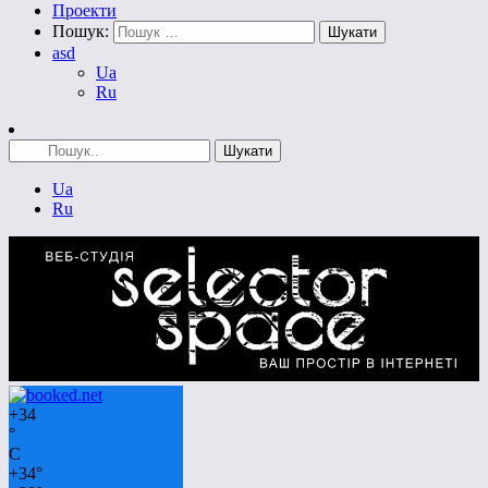
Проекти
Пошук:
asd
Ua
Ru
Ua
Ru
+
34
°
C
+
34°