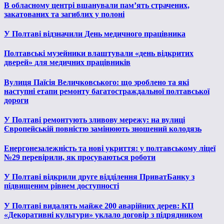
В обласному центрі вшанували пам’ять страчених,
закатованих та загиблих у полоні
У Полтаві відзначили День медичного працівника
Полтавські музейники влаштували «день відкритих
дверей» для медичних працівників
Вулиця Паїсія Величковського: що зроблено та які
наступні етапи ремонту багатостраждальної полтавської
дороги
У Полтаві ремонтують зливову мережу: на вулиці
Європейській повністю замінюють зношений колодязь
Енергонезалежність та нові укриття: у полтавському ліцеї
№29 перевірили, як просуваються роботи
У Полтаві відкрили друге відділення ПриватБанку з
підвищеним рівнем доступності
У Полтаві видалять майже 200 аварійних дерев: КП
«Декоративні культури» уклало договір з підрядником