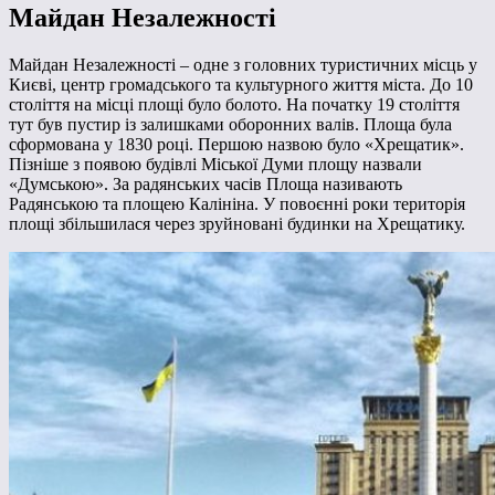
Майдан Незалежності
Майдан Незалежності – одне з головних туристичних місць у
Києві, центр громадського та культурного життя міста. До 10
століття на місці площі було болото. На початку 19 століття
тут був пустир із залишками оборонних валів. Площа була
сформована у 1830 році. Першою назвою було «Хрещатик».
Пізніше з появою будівлі Міської Думи площу назвали
«Думською». За радянських часів Площа називають
Радянською та площею Калініна. У повоєнні роки територія
площі збільшилася через зруйновані будинки на Хрещатику.