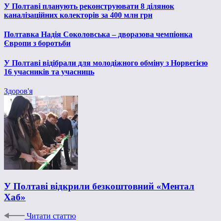
У Полтаві планують реконструювати 8 ділянок
каналізаційних колекторів за 400 млн грн
Полтавка Надія Соколовська – дворазова чемпіонка
Європи з боротьби
У Полтаві відібрали для молодіжного обміну з Норвегією
16 учасників та учасниць
Здоров'я
У Полтаві відкрили безкоштовний «Ментал
Хаб»
Читати статтю