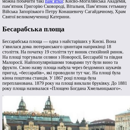
можна побачити такі
пам’ятки
: Києво-Могилянська Академія,
пам’ятник Григорію Сковороді, Вітальня, Пам’ятник гетьману
Війська Запорізького Петру Конашевичу Сагайдачному, Храм
Святої великомучениці Катерини.
Бесарабська площа
Бессарабська площа — одна з найстаріших у Києві. Вона
з’явилася дома лютеранського цвинтаря наприкінці 18
століття. На початку 19 століття тут виник стихійний ринок.
На площі торгували селяни з Новоросії, Бессарабії та півдня
Малоросії. Найпопулярнішими товарами тут були вино та
фрукти. Свою назву площа набула через бездомних шукачів
пригод, «бессарабів», які проводили тут час. На площі була
кінна поштова станція. У 1867 році площа була
перепланована. 1879 року на площі виклали бруківку. До 1881
року площа називалася «Площею Богдана Хмельницького».