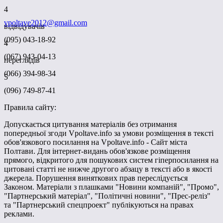
4
vpoltave2012@gmail.com
відвідувачів
(095) 043-18-92
4
(067) 943-04-13
переглядів
(066) 394-98-34
5
(096) 749-87-41
Правила сайту:
Допускається цитування матеріалів без отримання
попередньої згоди Vpoltave.info за умови розміщення в тексті
обов'язкового посилання на Vpoltave.info - Сайт міста
Полтави. Для інтернет-видань обов'язкове розміщення
прямого, відкритого для пошукових систем гіперпосилання на
цитовані статті не нижче другого абзацу в тексті або в якості
джерела. Порушення виняткових прав переслідується
Законом. Матеріали з плашками "Новини компаній", "Промо",
"Партнерський матеріал", "Політичні новини", "Прес-реліз"
та "Партнерський спецпроект" публікуються на правах
реклами.