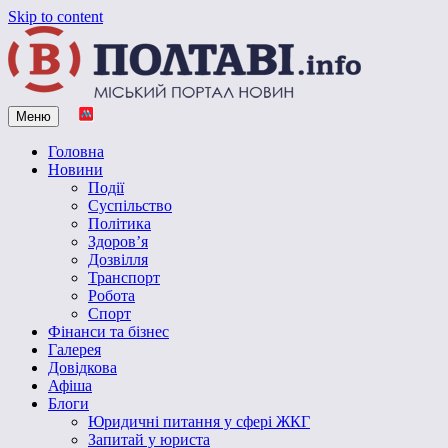
Skip to content
Меню
Vpoltave.info
Полтавський портал новин
Головна
Новини
Події
Суспільство
Політика
Здоров’я
Дозвілля
Транспорт
Робота
Спорт
Фінанси та бізнес
Галерея
Довідкова
Афіша
Блоги
Юридичні питання у сфері ЖКГ
Запитай у юриста