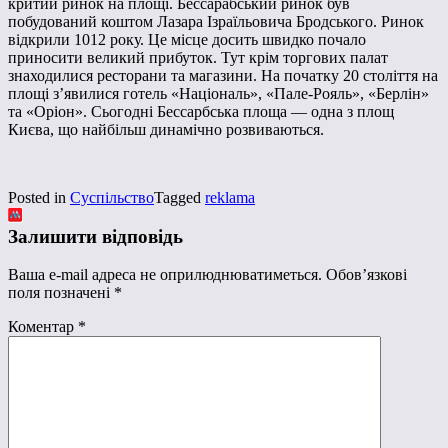
критий ринок на площі. Бессарабський ринок був
побудований коштом Лазара Ізраїльовича Бродського. Ринок
відкрили 1012 року. Це місце досить швидко почало
приносити великий прибуток. Тут крім торгових палат
знаходилися ресторани та магазини. На початку 20 століття на
площі з’явилися готель «Національ», «Пале-Рояль», «Берлін»
та «Оріон». Сьогодні Бессарбська площа — одна з площ
Києва, що найбільш динамічно розвиваються.
Posted in
Суспільство
Tagged
reklama
Залишити відповідь
Ваша e-mail адреса не оприлюднюватиметься.
Обов’язкові
поля позначені
*
Коментар
*