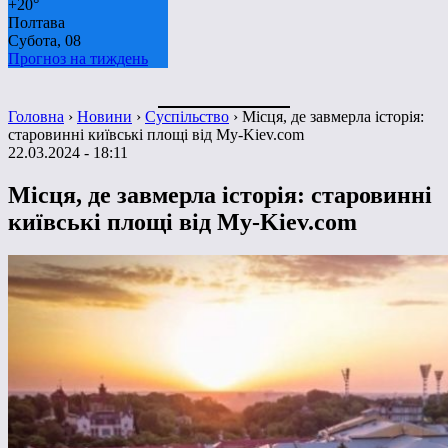
+
20°
Полтава
Субота, 08
Прогноз на тиждень
Головна
›
Новини
›
Суспільство
›
Місця, де завмерла історія:
старовинні київські площі від My-Kiev.com
22.03.2024 - 18:11
Місця, де завмерла історія: старовинні
київські площі від My-Kiev.com