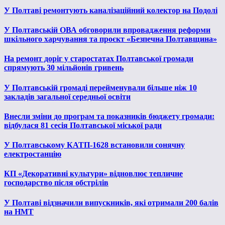
У Полтаві ремонтують каналізаційний колектор на Подолі
У Полтавській ОВА обговорили впровадження реформи
шкільного харчування та проєкт «Безпечна Полтавщина»
На ремонт доріг у старостатах Полтавської громади
спрямують 30 мільйонів гривень
У Полтавській громаді перейменували більше ніж 10
закладів загальної середньої освіти
Внесли зміни до програм та показників бюджету громади:
відбулася 81 сесія Полтавської міської ради
У Полтавському КАТП-1628 встановили сонячну
електростанцію
КП «Декоративні культури» відновлює тепличне
господарство після обстрілів
У Полтаві відзначили випускників, які отримали 200 балів
на НМТ