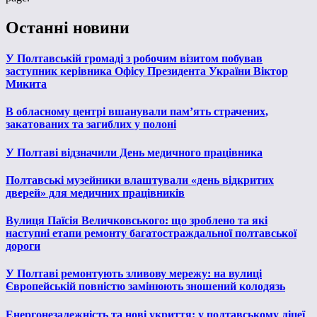
Останні новини
У Полтавській громаді з робочим візитом побував
заступник керівника Офісу Президента України Віктор
Микита
В обласному центрі вшанували пам’ять страчених,
закатованих та загиблих у полоні
У Полтаві відзначили День медичного працівника
Полтавські музейники влаштували «день відкритих
дверей» для медичних працівників
Вулиця Паїсія Величковського: що зроблено та які
наступні етапи ремонту багатостраждальної полтавської
дороги
У Полтаві ремонтують зливову мережу: на вулиці
Європейській повністю замінюють зношений колодязь
Енергонезалежність та нові укриття: у полтавському ліцеї