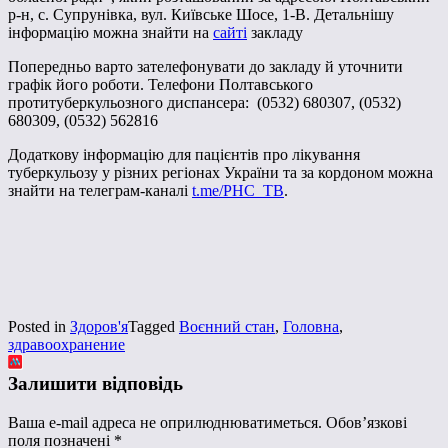
р-н, с. Супрунівка, вул. Київське Шосе, 1-В. Детальнішу
інформацію можна знайти на
сайті
закладу
Попередньо варто зателефонувати до закладу й уточнити
графік його роботи. Телефони Полтавського
протитуберкульозного диспансера: (0532) 680307, (0532)
680309, (0532) 562816
Додаткову інформацію для пацієнтів про лікування
туберкульозу у різних регіонах України та за кордоном можна
знайти на телеграм-каналі
t.me/PHC_TB
.
Posted in
Здоров'я
Tagged
Воєнний стан
,
Головна
,
здравоохранение
Залишити відповідь
Ваша e-mail адреса не оприлюднюватиметься.
Обов’язкові
поля позначені
*