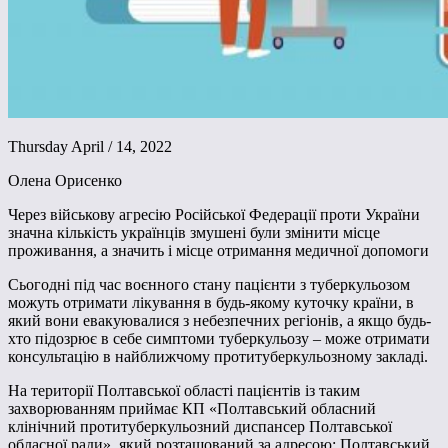
Thursday April / 14, 2022
Олена Орисенко
Через військову агресію Російської Федерації проти України
значна кількість українців змушені були змінити місце
проживання, а значить і місце отримання медичної допомоги
Сьогодні під час воєнного стану пацієнти з туберкульозом
можуть отримати лікування в будь-якому куточку країни, в
який вони евакуювалися з небезпечних регіонів, а якщо будь-
хто підозрює в себе симптоми туберкульозу – може отримати
консультацію в найближчому протитуберкульозному закладі.
На території Полтавської області пацієнтів із таким
захворюванням приймає КП «Полтавський обласний
клінічний протитуберкульозний диспансер Полтавської
обласної ради», який розташований за адресою: Полтавський