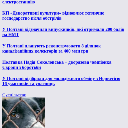
електростанцію
КП «Декоративні культури» відновлює тепличне
господарство після обстрілів
У Полтаві відзначили випускників, які отримали 200 балів
на НМТ
У Полтаві планують реконструювати 8 ділянок
каналізаційних колекторів за 400 млн грн
Полтавка Надія Соколовська – дворазова чемпіонка
Європи з боротьби
У Полтаві відібрали для молодіжного обміну з Норвегією
16 учасників та учасниць
Суспільство