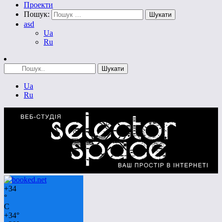
Проекти
Пошук:
asd
Ua
Ru
Ua
Ru
+
34
°
C
+
34°