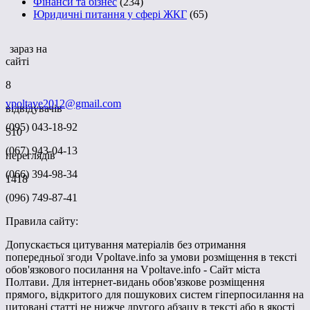
Фінанси та бізнес
(234)
Юридичні питання у сфері ЖКГ
(65)
зараз на
сайті
8
vpoltave2012@gmail.com
відвідувачів
(095) 043-18-92
510
(067) 943-04-13
переглядів
(066) 394-98-34
1418
(096) 749-87-41
Правила сайту:
Допускається цитування матеріалів без отримання
попередньої згоди Vpoltave.info за умови розміщення в тексті
обов'язкового посилання на Vpoltave.info - Сайт міста
Полтави. Для інтернет-видань обов'язкове розміщення
прямого, відкритого для пошукових систем гіперпосилання на
цитовані статті не нижче другого абзацу в тексті або в якості