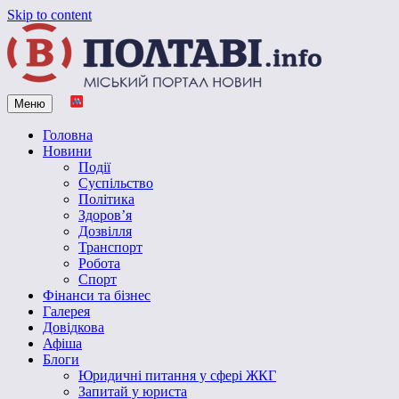
Skip to content
Меню
Vpoltave.info
Полтавський портал новин
Головна
Новини
Події
Суспільство
Політика
Здоров’я
Дозвілля
Транспорт
Робота
Спорт
Фінанси та бізнес
Галерея
Довідкова
Афіша
Блоги
Юридичні питання у сфері ЖКГ
Запитай у юриста