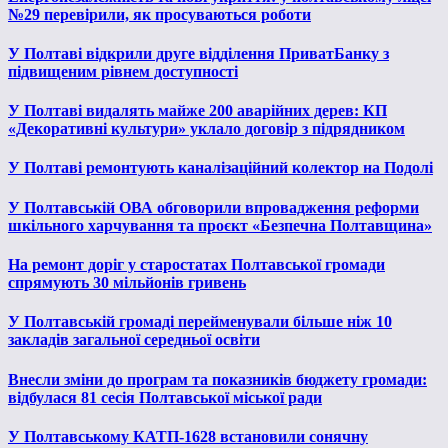
№29 перевірили, як просуваються роботи
У Полтаві відкрили друге відділення ПриватБанку з
підвищеним рівнем доступності
У Полтаві видалять майже 200 аварійних дерев: КП
«Декоративні культури» уклало договір з підрядником
У Полтаві ремонтують каналізаційний колектор на Подолі
У Полтавській ОВА обговорили впровадження реформи
шкільного харчування та проєкт «Безпечна Полтавщина»
На ремонт доріг у старостатах Полтавської громади
спрямують 30 мільйонів гривень
У Полтавській громаді перейменували більше ніж 10
закладів загальної середньої освіти
Внесли зміни до програм та показників бюджету громади:
відбулася 81 сесія Полтавської міської ради
У Полтавському КАТП-1628 встановили сонячну