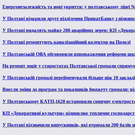
Енергонезалежність та нові укриття: у полтавському ліцеї 
У Полтаві відкрили друге відділення ПриватБанку з підвищ
У Полтаві видалять майже 200 аварійних дерев: КП «Декора
У Полтаві ремонтують каналізаційний колектор на Подолі
У Полтавській ОВА обговорили впровадження реформи шкі
На ремонт доріг у старостатах Полтавської громади спряму
У Полтавській громаді перейменували більше ніж 10 закладів
Внесли зміни до програм та показників бюджету громади: від
У Полтавському КАТП-1628 встановили сонячну електрост
КП «Декоративні культури» відновлює тепличне господарств
У Полтаві відзначили випускників, які отримали 200 балів