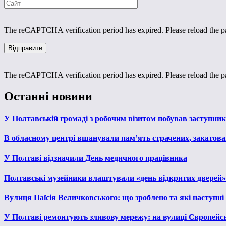
The reCAPTCHA verification period has expired. Please reload the p
The reCAPTCHA verification period has expired. Please reload the p
Останні новини
У Полтавській громаді з робочим візитом побував заступни
В обласному центрі вшанували пам’ять страчених, закатован
У Полтаві відзначили День медичного працівника
Полтавські музейники влаштували «день відкритих дверей»
Вулиця Паїсія Величковського: що зроблено та які наступні
У Полтаві ремонтують зливову мережу: на вулиці Європейс