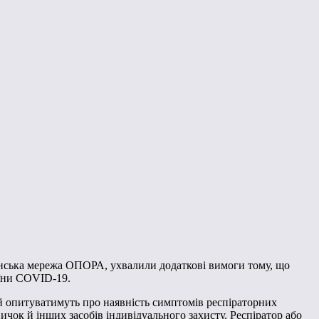
дянська мережа ОПОРА, ухвалили додаткові вимоги тому, що
аїни COVID-19.
й опитуватимуть про наявність симптомів респіраторних
чок й інших засобів індивідуального захисту. Респіратор або