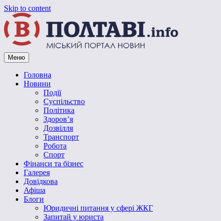
Skip to content
Меню
Vpoltave.info
Полтавський портал новин
Головна
Новини
Події
Суспільство
Політика
Здоров’я
Дозвілля
Транспорт
Робота
Спорт
Фінанси та бізнес
Галерея
Довідкова
Афіша
Блоги
Юридичні питання у сфері ЖКГ
Запитай у юриста