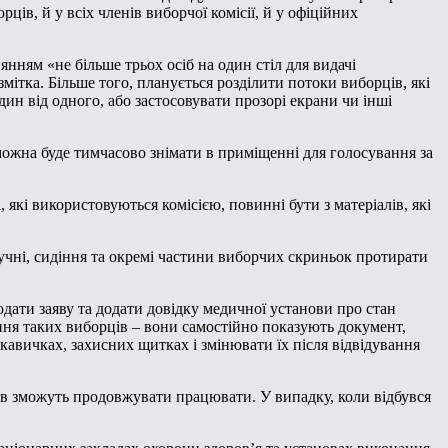
ців, й у всіх членів виборчої комісії, й у офіційних
нням «не більше трьох осіб на один стіл для видачі
мітка. Більше того, планується розділити потоки виборців, які
один від одного, або застосовувати прозорі екрани чи інші
можна буде тимчасово знімати в приміщенні для голосування за
які використовуються комісією, повинні бути з матеріалів, які
чні, сидіння та окремі частини виборчих скриньок протирати
одати заяву та додати довідку медичної установи про стан
ання таких виборців – вони самостійно показують документ,
кавичках, захисних щитках і змінювати їх після відвідування
мів зможуть продовжувати працювати. У випадку, коли відбувся