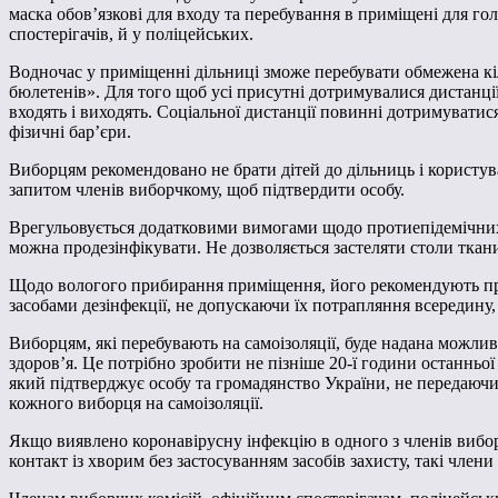
маска обов’язкові для входу та перебування в приміщені для гол
спостерігачів, й у поліцейських.
Водночас у приміщенні дільниці зможе перебувати обмежена кіль
бюлетенів». Для того щоб усі присутні дотримувалися дистанції
входять і виходять. Соціальної дистанції повинні дотримуватися
фізичні бар’єри.
Виборцям рекомендовано не брати дітей до дільниць і користу
запитом членів виборчкому, щоб підтвердити особу.
Врегульовується додатковими вимогами щодо протиепідемічних зах
можна продезінфікувати. Не дозволяється застеляти столи тка
Щодо вологого прибирання приміщення, його рекомендують пров
засобами дезінфекції, не допускаючи їх потрапляння всередину,
Виборцям, які перебувають на самоізоляції, буде надана можлив
здоров’я. Це потрібно зробити не пізніше 20-ї години останньо
який підтверджує особу та громадянство України, не передаючи 
кожного виборця на самоізоляції.
Якщо виявлено коронавірусну інфекцію в одного з членів виборч
контакт із хворим без застосуванням засобів захисту, такі члени