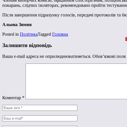
Членам виборчих комісій, офіційним спостерігачам, поліцейськ
покарань, слідчих ізоляторах, рекомендовано пройти тестуванн
Після завершення підрахунку голосів, передачі протоколів та б
Альона Зимня
Posted in
Політика
Tagged
Головна
Залишити відповідь
Ваша e-mail адреса не оприлюднюватиметься.
Обов’язкові поля
Коментар
*