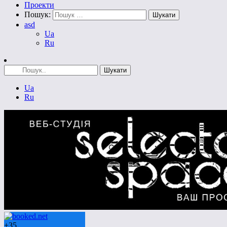
Проекти
Пошук:
asd
Ua
Ru
Ua
Ru
+
35