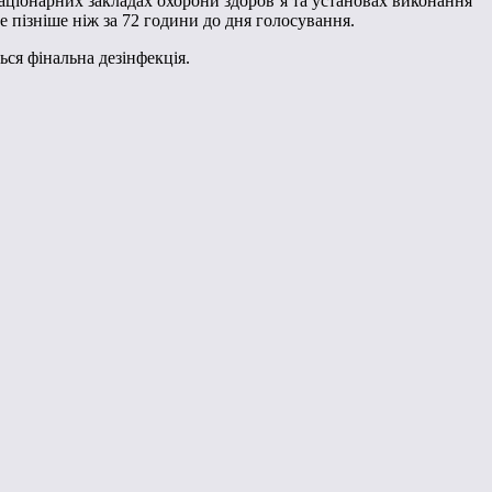
таціонарних закладах охорони здоров’я та установах виконання
 пізніше ніж за 72 години до дня голосування.
ься фінальна дезінфекція.