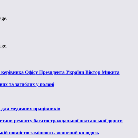
age.
age.
к керівника Офісу Президента України Віктор Микита
их та загиблих у полоні
 для медичних працівників
 етапи ремонту багатостраждальної полтавської дороги
ькій повністю замінюють зношений колодязь