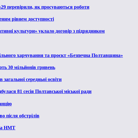
№29 перевірили, як просуваються роботи
еним рівнем доступності
тивні культури» уклало договір з підрядником
льного харчування та проєкт «Безпечна Полтавщина»
ють 30 мільйонів гривень
 загальної середньої освіти
булася 81 сесія Полтавської міської ради
анцію
о після обстрілів
 на НМТ