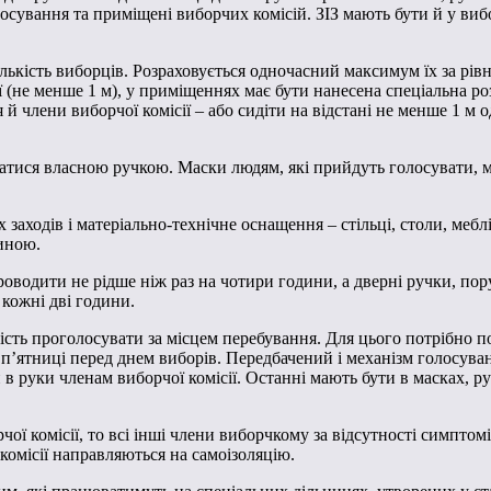
осування та приміщені виборчих комісій. ЗІЗ мають бути й у вибор
кість виборців. Розраховується одночасний максимум їх за рівня
 (не менше 1 м), у приміщеннях має бути нанесена спеціальна роз
 й члени виборчої комісії – або сидіти на відстані не менше 1 м 
ватися власною ручкою. Маски людям, які прийдуть голосувати, 
одів і матеріально-технічне оснащення – стільці, столи, меблі, 
ниною.
одити не рідше ніж раз на чотири години, а дверні ручки, пору
 кожні дві години.
ість проголосувати за місцем перебування. Для цього потрібно п
ї п’ятниці перед днем виборів. Передбачений і механізм голосув
в руки членам виборчої комісії. Останні мають бути в масках, ру
ої комісії, то всі інші члени виборчкому за відсутності симпто
 комісії направляються на самоізоляцію.