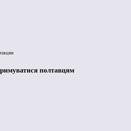
лтавцям
отримуватися полтавцям