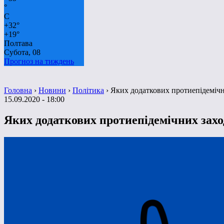
°
C
+
32°
+
19°
Полтава
Субота, 08
Прогноз на тиждень
Головна
›
Новини
›
Політика
›
Яких додаткових протиепідемічн
15.09.2020 - 18:00
Яких додаткових протиепідемічних захо