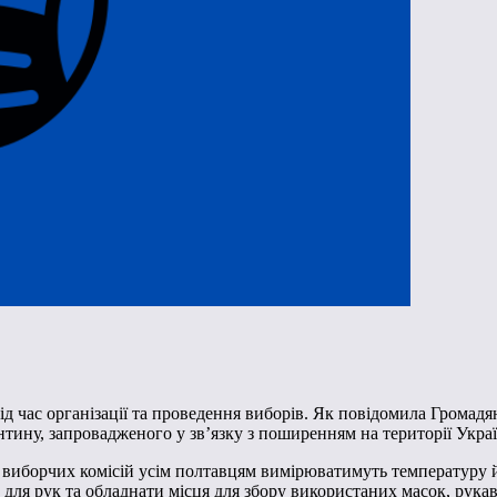
ід час організації та проведення виборів. Як повідомила Грома
рантину, запровадженого у зв’язку з поширенням на території Укр
 виборчих комісій усім полтавцям вимірюватимуть температуру 
ля рук та обладнати місця для збору використаних масок, рукави