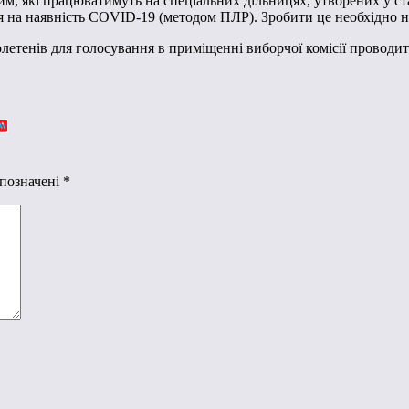
им, які працюватимуть на спеціальних дільницях, утворених у с
я на наявність COVID-19 (методом ПЛР). Зробити це необхідно не
юлетенів для голосування в приміщенні виборчої комісії проводит
 позначені
*