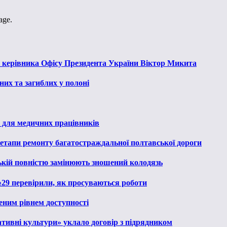
age.
к керівника Офісу Президента України Віктор Микита
их та загиблих у полоні
 для медичних працівників
 етапи ремонту багатостраждальної полтавської дороги
ькій повністю замінюють зношений колодязь
№29 перевірили, як просуваються роботи
еним рівнем доступності
тивні культури» уклало договір з підрядником