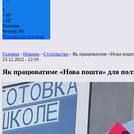
°
C
+
36°
+
22°
Полтава
Четвер, 06
Прогноз на тиждень
Головна
›
Новини
›
Суспільство
›
Як працюватиме «Нова пошта» 
23.12.2022 - 22:19
Як працюватиме «Нова пошта» для полта