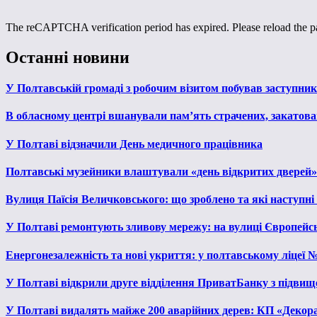
The reCAPTCHA verification period has expired. Please reload the p
Останні новини
У Полтавській громаді з робочим візитом побував заступни
В обласному центрі вшанували пам’ять страчених, закатован
У Полтаві відзначили День медичного працівника
Полтавські музейники влаштували «день відкритих дверей»
Вулиця Паїсія Величковського: що зроблено та які наступні
У Полтаві ремонтують зливову мережу: на вулиці Європейс
Енергонезалежність та нові укриття: у полтавському ліцеї 
У Полтаві відкрили друге відділення ПриватБанку з підвищ
У Полтаві видалять майже 200 аварійних дерев: КП «Декора