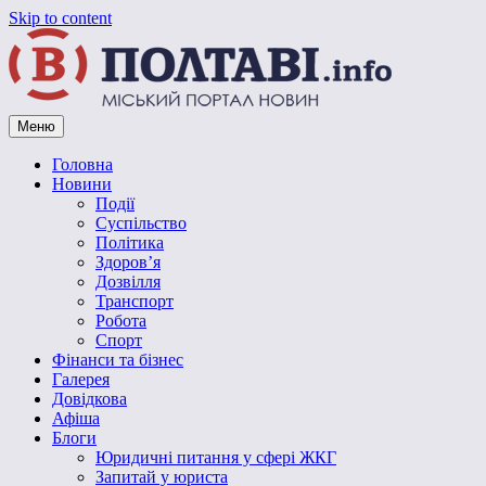
Skip to content
Меню
Vpoltave.info
Полтавський портал новин
Головна
Новини
Події
Суспільство
Політика
Здоров’я
Дозвілля
Транспорт
Робота
Спорт
Фінанси та бізнес
Галерея
Довідкова
Афіша
Блоги
Юридичні питання у сфері ЖКГ
Запитай у юриста