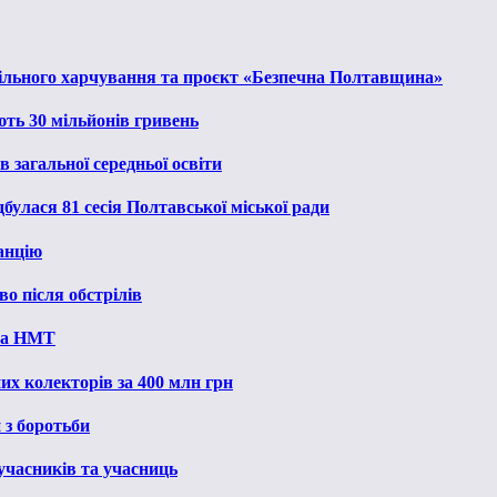
льного харчування та проєкт «Безпечна Полтавщина»
ють 30 мільйонів гривень
 загальної середньої освіти
булася 81 сесія Полтавської міської ради
анцію
о після обстрілів
 на НМТ
их колекторів за 400 млн грн
 з боротьби
 учасників та учасниць