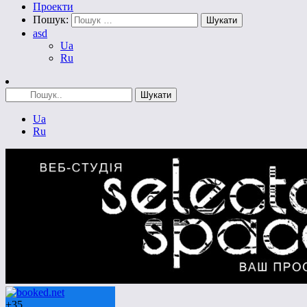
Проекти
Пошук:
asd
Ua
Ru
Ua
Ru
+
35