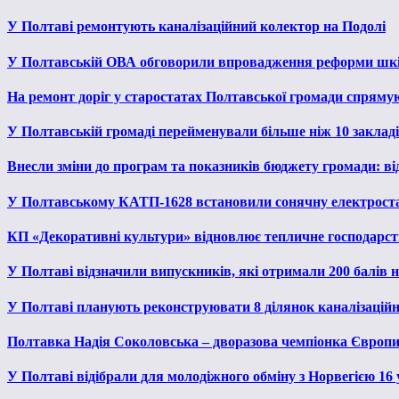
У Полтаві ремонтують каналізаційний колектор на Подолі
У Полтавській ОВА обговорили впровадження реформи шкі
На ремонт доріг у старостатах Полтавської громади спряму
У Полтавській громаді перейменували більше ніж 10 закладів
Внесли зміни до програм та показників бюджету громади: від
У Полтавському КАТП-1628 встановили сонячну електрост
КП «Декоративні культури» відновлює тепличне господарств
У Полтаві відзначили випускників, які отримали 200 балів
У Полтаві планують реконструювати 8 ділянок каналізаційн
Полтавка Надія Соколовська – дворазова чемпіонка Європи
У Полтаві відібрали для молодіжного обміну з Норвегією 16