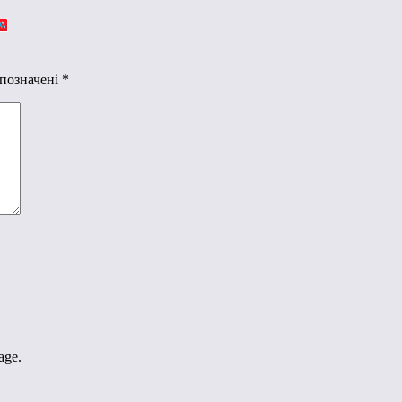
 позначені
*
age.