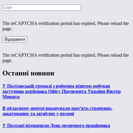
The reCAPTCHA verification period has expired. Please reload the
page.
The reCAPTCHA verification period has expired. Please reload the
page.
Останні новини
У Полтавській громаді з робочим візитом побував
заступник керівника Офісу Президента України Віктор
Микита
В обласному центрі вшанували пам’ять страчених,
закатованих та загиблих у полоні
У Полтаві відзначили День медичного працівника