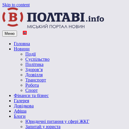
Skip to content
Меню
Vpoltave.info
Полтавський портал новин
Головна
Новини
Події
Суспільство
Політика
Здоров’я
Дозвілля
Транспорт
Робота
Спорт
Фінанси та бізнес
Галерея
Довідкова
Афіша
Блоги
Юридичні питання у сфері ЖКГ
Запитай у юриста