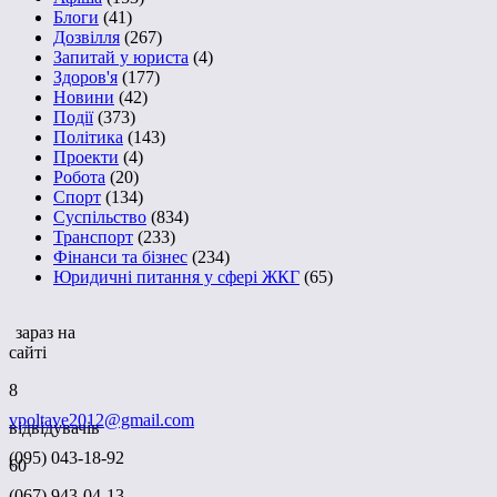
Блоги
(41)
Дозвілля
(267)
Запитай у юриста
(4)
Здоров'я
(177)
Новини
(42)
Події
(373)
Політика
(143)
Проекти
(4)
Робота
(20)
Спорт
(134)
Суспільство
(834)
Транспорт
(233)
Фінанси та бізнес
(234)
Юридичні питання у сфері ЖКГ
(65)
зараз на
сайті
8
vpoltave2012@gmail.com
відвідувачів
(095) 043-18-92
60
(067) 943-04-13