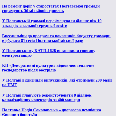
На ремонт доріг у старостатах Полтавської громади
спрямують 30 мільйонів гривень
У Полтавській громаді перейменували більше ніж 10
закладів загальної середньої освіти
Внесли зміни до програм та показників бюджету громади:
відбулася 81 сесія Полтавської міської ради
У Полтавському КАТП-1628 встановили сонячну
електростанцію
КП «Декоративні культури» відновлює тепличне
господарство після обстрілів
У Полтаві відзначили випускників, які отримали 200 балів
на НМТ
У Полтаві планують реконструювати 8 ділянок
каналізаційних колекторів за 400 млн грн
Полтавка Надія Соколовська – дворазова чемпіонка
Європи з боротьби