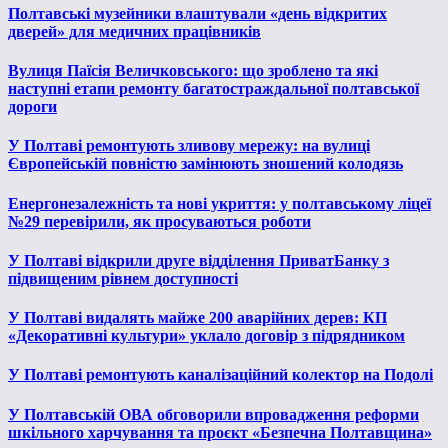
Полтавські музейники влаштували «день відкритих
дверей» для медичних працівників
Вулиця Паїсія Величковського: що зроблено та які
наступні етапи ремонту багатостраждальної полтавської
дороги
У Полтаві ремонтують зливову мережу: на вулиці
Європейській повністю замінюють зношений колодязь
Енергонезалежність та нові укриття: у полтавському ліцеї
№29 перевірили, як просуваються роботи
У Полтаві відкрили друге відділення ПриватБанку з
підвищеним рівнем доступності
У Полтаві видалять майже 200 аварійних дерев: КП
«Декоративні культури» уклало договір з підрядником
У Полтаві ремонтують каналізаційний колектор на Подолі
У Полтавській ОВА обговорили впровадження реформи
шкільного харчування та проєкт «Безпечна Полтавщина»