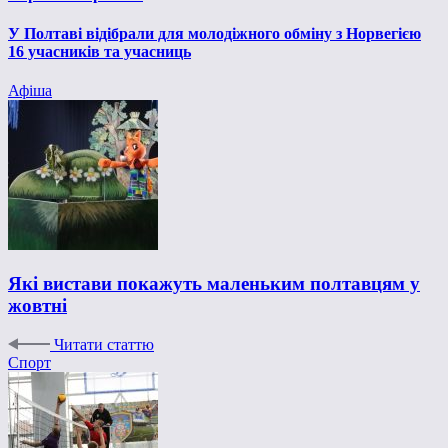
У Полтаві відібрали для молодіжного обміну з Норвегією
16 учасників та учасниць
Афіша
Які вистави покажуть маленьким полтавцям у
жовтні
Читати статтю
Спорт