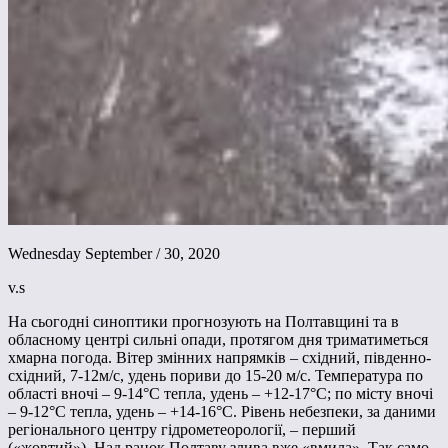
Wednesday September / 30, 2020
v.s
На сьогодні синоптики прогнозують на Полтавщині та в
обласному центрі сильні опади, протягом дня триматиметься
хмарна погода. Вітер змінних напрямків – східний, південно-
східний, 7-12м/с, удень пориви до 15-20 м/с. Температура по
області вночі – 9-14°С тепла, удень – +12-17°С; по місту вночі
– 9-12°С тепла, удень – +14-16°С. Рівень небезпеки, за даними
регіонального центру гідрометеорології, – перший
(«жовтий»). Над ранок Полтаву злива вже «вмила». Так само