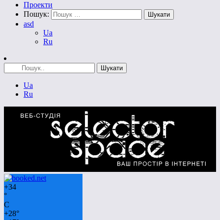
Проекти
Пошук:
asd
Ua
Ru
Ua
Ru
+
34
°
C
+
28°