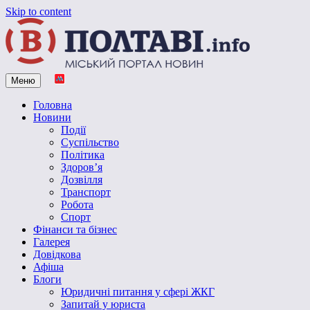
Skip to content
Меню
Vpoltave.info
Полтавський портал новин
Головна
Новини
Події
Суспільство
Політика
Здоров’я
Дозвілля
Транспорт
Робота
Спорт
Фінанси та бізнес
Галерея
Довідкова
Афіша
Блоги
Юридичні питання у сфері ЖКГ
Запитай у юриста