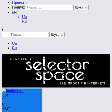
Проекти
Пошук:
asd
Ua
Ru
Ua
Ru
+
34
°
C
+
34°