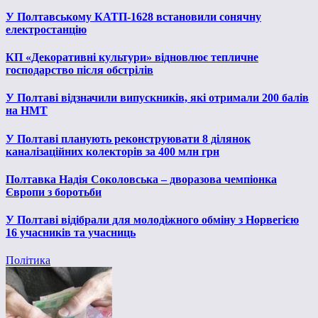
У Полтавському КАТП-1628 встановили сонячну
електростанцію
КП «Декоративні культури» відновлює тепличне
господарство після обстрілів
У Полтаві відзначили випускників, які отримали 200 балів
на НМТ
У Полтаві планують реконструювати 8 ділянок
каналізаційних колекторів за 400 млн грн
Полтавка Надія Соколовська – дворазова чемпіонка
Європи з боротьби
У Полтаві відібрали для молодіжного обміну з Норвегією
16 учасників та учасниць
Політика