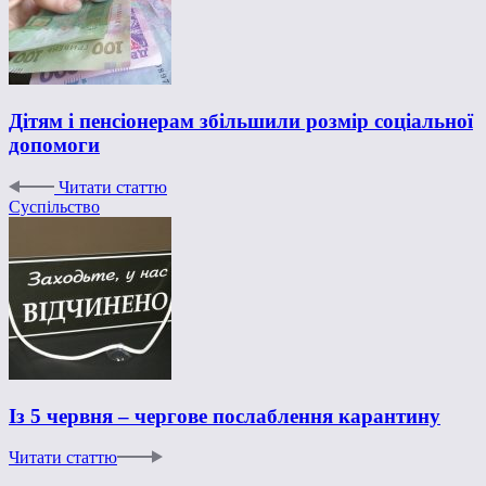
Дітям і пенсіонерам збільшили розмір соціальної
допомоги
Читати статтю
Суспільство
Із 5 червня – чергове послаблення карантину
Читати статтю