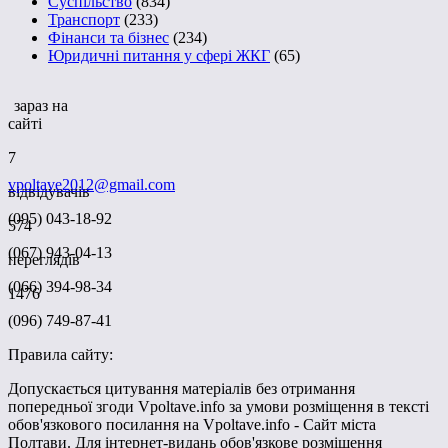
Суспільство
(834)
Транспорт
(233)
Фінанси та бізнес
(234)
Юридичні питання у сфері ЖКГ
(65)
зараз на
сайті
7
vpoltave2012@gmail.com
відвідувачів
(095) 043-18-92
574
(067) 943-04-13
переглядів
(066) 394-98-34
1476
(096) 749-87-41
Правила сайту:
Допускається цитування матеріалів без отримання
попередньої згоди Vpoltave.info за умови розміщення в тексті
обов'язкового посилання на Vpoltave.info - Сайт міста
Полтави. Для інтернет-видань обов'язкове розміщення