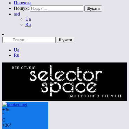
Проекти
Пошук:
asd
Ua
Ru
Ua
Ru
+
36
°
C
+
36°