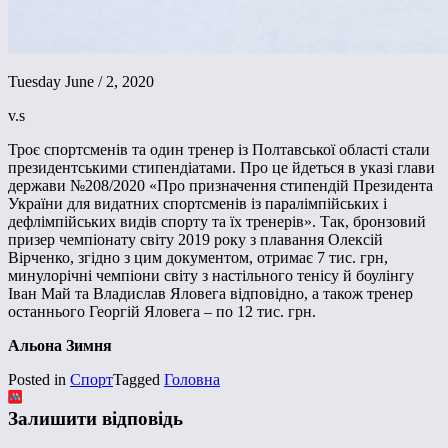
Tuesday June / 2, 2020
v.s
Троє спортсменів та один тренер із Полтавської області стали
президентськими стипендіатами. Про це йдеться в указі глави
держави №208/2020 «Про призначення стипендій Президента
України для видатних спортсменів із паралімпійських і
дефлімпійських видів спорту та їх тренерів». Так, бронзовий
призер чемпіонату світу 2019 року з плавання Олексій
Вірченко, згідно з цим документом, отримає 7 тис. грн,
минулорічні чемпіони світу з настільного тенісу й боулінгу
Іван Май та Владислав Яловега відповідно, а також тренер
останнього Георгій Яловега – по 12 тис. грн.
Альона Зимня
Posted in
Спорт
Tagged
Головна
Залишити відповідь