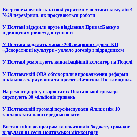
Енергонезалежність та нові укриття: у полтавському ліцеї
№29 перевірили, як просуваються роботи
У Полтаві відкрили друге відділення ПриватБанку з
підвищеним рівнем доступності
У Полтаві видалять майже 200 аварійних дерев: КП
«Декоративні культури» уклало договір з підрядником
У Полтаві ремонтують каналізаційний колектор на Подолі
У Полтавській ОВА обговорили впровадження реформи
шкільного харчування та проєкт «Безпечна Полтавщина»
На ремонт доріг у старостатах Полтавської громади
спрямують 30 мільйонів гривень
У Полтавській громаді перейменували більше ніж 10
закладів загальної середньої освіти
Внесли зміни до програм та показників бюджету громади:
відбулася 81 сесія Полтавської міської ради