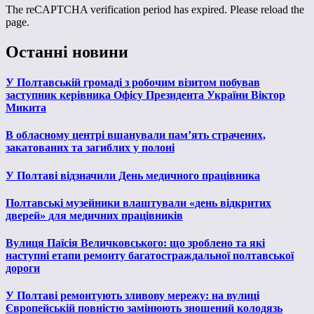
The reCAPTCHA verification period has expired. Please reload the
page.
Останні новини
У Полтавській громаді з робочим візитом побував
заступник керівника Офісу Президента України Віктор
Микита
В обласному центрі вшанували пам’ять страчених,
закатованих та загиблих у полоні
У Полтаві відзначили День медичного працівника
Полтавські музейники влаштували «день відкритих
дверей» для медичних працівників
Вулиця Паїсія Величковського: що зроблено та які
наступні етапи ремонту багатостраждальної полтавської
дороги
У Полтаві ремонтують зливову мережу: на вулиці
Європейській повністю замінюють зношений колодязь