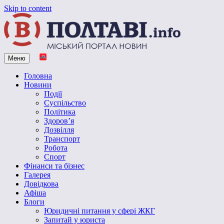
Skip to content
Меню
Vpoltave.info
Полтавський портал новин
Головна
Новини
Події
Суспільство
Політика
Здоров’я
Дозвілля
Транспорт
Робота
Спорт
Фінанси та бізнес
Галерея
Довідкова
Афіша
Блоги
Юридичні питання у сфері ЖКГ
Запитай у юриста