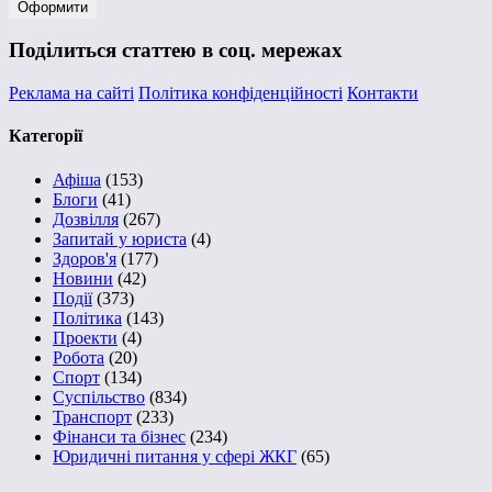
Поділиться статтею в соц. мережах
Реклама на сайті
Політика конфіденційності
Контакти
Категорії
Афіша
(153)
Блоги
(41)
Дозвілля
(267)
Запитай у юриста
(4)
Здоров'я
(177)
Новини
(42)
Події
(373)
Політика
(143)
Проекти
(4)
Робота
(20)
Спорт
(134)
Суспільство
(834)
Транспорт
(233)
Фінанси та бізнес
(234)
Юридичні питання у сфері ЖКГ
(65)