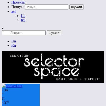
Проекти
Пошук:
asd
Ua
Ru
Ua
Ru
+
34
°
C
+
37°