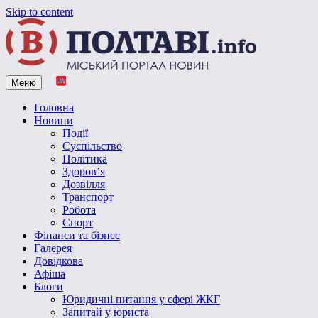
Skip to content
Меню
Vpoltave.info
Полтавський портал новин
Головна
Новини
Події
Суспільство
Політика
Здоров’я
Дозвілля
Транспорт
Робота
Спорт
Фінанси та бізнес
Галерея
Довідкова
Афіша
Блоги
Юридичні питання у сфері ЖКГ
Запитай у юриста