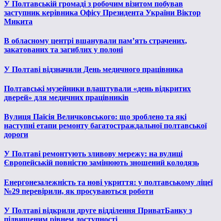
У Полтавській громаді з робочим візитом побував
заступник керівника Офісу Президента України Віктор
Микита
В обласному центрі вшанували пам’ять страчених,
закатованих та загиблих у полоні
У Полтаві відзначили День медичного працівника
Полтавські музейники влаштували «день відкритих
дверей» для медичних працівників
Вулиця Паїсія Величковського: що зроблено та які
наступні етапи ремонту багатостраждальної полтавської
дороги
У Полтаві ремонтують зливову мережу: на вулиці
Європейській повністю замінюють зношений колодязь
Енергонезалежність та нові укриття: у полтавському ліцеї
№29 перевірили, як просуваються роботи
У Полтаві відкрили друге відділення ПриватБанку з
підвищеним рівнем доступності