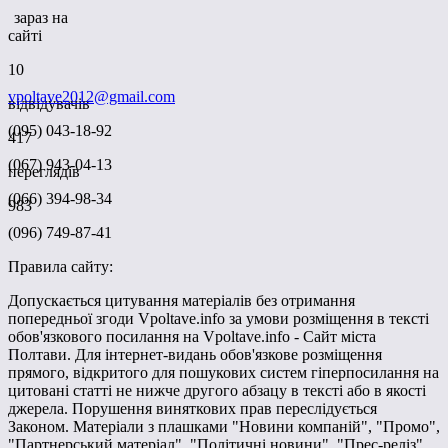
зараз на
сайті
10
vpoltave2012@gmail.com
відвідувачів
(095) 043-18-92
417
(067) 943-04-13
переглядів
(066) 394-98-34
983
(096) 749-87-41
Правила сайту:
Допускається цитування матеріалів без отримання
попередньої згоди Vpoltave.info за умови розміщення в тексті
обов'язкового посилання на Vpoltave.info - Сайт міста
Полтави. Для інтернет-видань обов'язкове розміщення
прямого, відкритого для пошукових систем гіперпосилання на
цитовані статті не нижче другого абзацу в тексті або в якості
джерела. Порушення виняткових прав переслідується
Законом. Матеріали з плашками "Новини компаній", "Промо",
"Партнерський матеріал", "Політичні новини", "Прес-реліз"