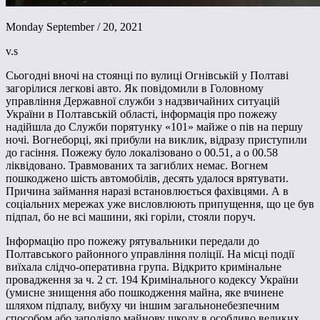
Monday September / 20, 2021
v.s
Сьогодні вночі на стоянці по вулиці Огнівській у Полтаві
загорілися легкові авто. Як повідомили в Головному
управління Державної служби з надзвичайних ситуацій
України в Полтавській області, інформація про пожежу
надійшла до Служби порятунку «101» майже о пів на першу
ночі. Вогнеборці, які прибули на виклик, відразу приступили
до гасіння. Пожежу було локалізовано о 00.51, а о 00.58
ліквідовано. Травмованих та загиблих немає. Вогнем
пошкоджено шість автомобілів, десять удалося врятувати.
Причина займання наразі встановлюється фахівцями. А в
соціальних мережах уже висловлюють припущення, що це був
підпал, бо не всі машини, які горіли, стояли поруч.
Інформацію про пожежу рятувальники передали до
Полтавського районного управління поліції. На місці події
виїхала слідчо-оперативна група. Відкрито кримінальне
провадження за ч. 2 ст. 194 Кримінального кодексу України
(умисне знищення або пошкодження майна, яке вчинене
шляхом підпалу, вибуху чи іншим загальнонебезпечним
способом або заподіяло майнову шкоду в особливо великих