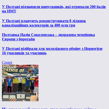
У Полтаві відзначили випускників, які отримали 200 балів
на НМТ
У Полтаві планують реконструювати 8 ділянок
каналізаційних колекторів за 400 млн грн
Полтавка Надія Соколовська – дворазова чемпіонка
Європи з боротьби
У Полтаві відібрали для молодіжного обміну з Норвегією
16 учасників та учасниць
Спорт