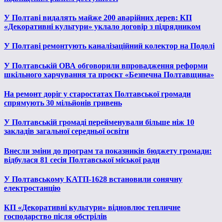
У Полтаві видалять майже 200 аварійних дерев: КП
«Декоративні культури» уклало договір з підрядником
У Полтаві ремонтують каналізаційний колектор на Подолі
У Полтавській ОВА обговорили впровадження реформи
шкільного харчування та проєкт «Безпечна Полтавщина»
На ремонт доріг у старостатах Полтавської громади
спрямують 30 мільйонів гривень
У Полтавській громаді перейменували більше ніж 10
закладів загальної середньої освіти
Внесли зміни до програм та показників бюджету громади:
відбулася 81 сесія Полтавської міської ради
У Полтавському КАТП-1628 встановили сонячну
електростанцію
КП «Декоративні культури» відновлює тепличне
господарство після обстрілів