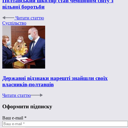
Полтавський школяр став чемпіоном світу з
вільної боротьби
Читати статтю
Суспільство
Державні відзнаки нарешті знайшли своїх
власників-полтавців
Читати статтю
Оформити підписку
Ваш e-mail
*