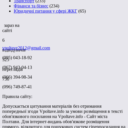
Транспорт
(233)
Фінанси та бізнес
(234)
Юридичні питання у сфері ЖКГ
(65)
зараз на
сайті
6
vpoltave2012@gmail.com
відвідувачів
(095) 043-18-92
325
(067) 943-04-13
переглядів
(066) 394-98-34
736
(096) 749-87-41
Правила сайту:
Допускається цитування матеріалів без отримання
попередньої згоди Vpoltave.info за умови розміщення в тексті
обов'язкового посилання на Vpoltave.info - Сайт міста
Полтави. Для інтернет-видань обов'язкове розміщення
прямого, відкритого для пошукових систем гіперпосилання на