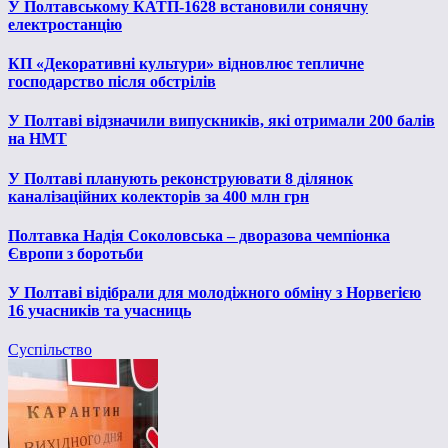
У Полтавському КАТП-1628 встановили сонячну
електростанцію
КП «Декоративні культури» відновлює тепличне
господарство після обстрілів
У Полтаві відзначили випускників, які отримали 200 балів
на НМТ
У Полтаві планують реконструювати 8 ділянок
каналізаційних колекторів за 400 млн грн
Полтавка Надія Соколовська – дворазова чемпіонка
Європи з боротьби
У Полтаві відібрали для молодіжного обміну з Норвегією
16 учасників та учасниць
Суспільство