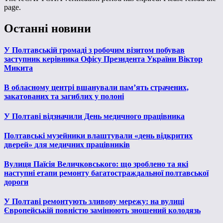
page.
Останні новини
У Полтавській громаді з робочим візитом побував
заступник керівника Офісу Президента України Віктор
Микита
В обласному центрі вшанували пам’ять страчених,
закатованих та загиблих у полоні
У Полтаві відзначили День медичного працівника
Полтавські музейники влаштували «день відкритих
дверей» для медичних працівників
Вулиця Паїсія Величковського: що зроблено та які
наступні етапи ремонту багатостраждальної полтавської
дороги
У Полтаві ремонтують зливову мережу: на вулиці
Європейській повністю замінюють зношений колодязь