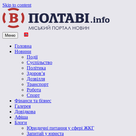
Skip to content
Меню
Vpoltave.info
Полтавський портал новин
Головна
Новини
Події
Суспільство
Політика
Здоров’я
Дозвілля
Транспорт
Робота
Спорт
Фінанси та бізнес
Галерея
Довідкова
Афіша
Блоги
Юридичні питання у сфері ЖКГ
Запитай у юриста