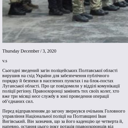
Thursday December / 3, 2020
v.s
Сьогодні зведений загін поліцейських Полтавської області
вирушив на схід України для забезпечення публічного
порядку й безпеки в населених пунктах і на блок-постах
Луганської області. Про це повідомили у відділі комунікації
поліції регіону. Правоохоронці замінять тих своїх колег, хто
вже три місяці несе службу в зоні проведення операції
об’єднаних сил.
Перед відправленням до загону звернувся очільник Головного
управління Національної поліції на Полтавщині Іван
Вигівський. Він зазначив, що за його каденцію це четверта й,
напевно, остання цього року ротація правоохоронців від