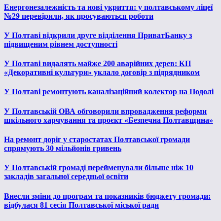
Енергонезалежність та нові укриття: у полтавському ліцеї
№29 перевірили, як просуваються роботи
У Полтаві відкрили друге відділення ПриватБанку з
підвищеним рівнем доступності
У Полтаві видалять майже 200 аварійних дерев: КП
«Декоративні культури» уклало договір з підрядником
У Полтаві ремонтують каналізаційний колектор на Подолі
У Полтавській ОВА обговорили впровадження реформи
шкільного харчування та проєкт «Безпечна Полтавщина»
На ремонт доріг у старостатах Полтавської громади
спрямують 30 мільйонів гривень
У Полтавській громаді перейменували більше ніж 10
закладів загальної середньої освіти
Внесли зміни до програм та показників бюджету громади:
відбулася 81 сесія Полтавської міської ради