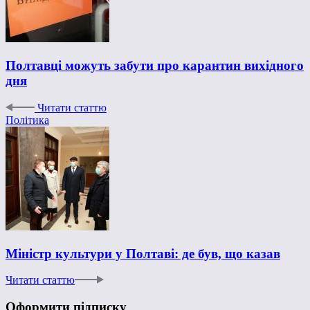
Полтавці можуть забути про карантин вихідного
дня
Читати статтю
Політика
Міністр культури у Полтаві: де був, що казав
Читати статтю
Оформити підписку