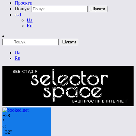
Проекти
Пошук:
asd
Ua
Ru
Ua
Ru
+
28
°
C
+
32°