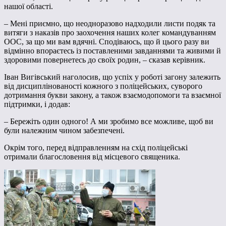
нашої області.
– Мені приємно, що неодноразово надходили листи подяк та
витяги з наказів про заохочення наших колег командуванням
ООС, за що ми вам вдячні. Сподіваюсь, що й цього разу ви
відмінно впораєтесь із поставленими завданнями та живими й
здоровими повернетесь до своїх родин, – сказав керівник.
Іван Вигівський наголосив, що успіх у роботі загону залежить
від дисциплінованості кожного з поліцейських, суворого
дотримання букви закону, а також взаємодопомоги та взаємної
підтримки, і додав:
– Бережіть один одного! А ми зробимо все можливе, щоб ви
були належним чином забезпечені.
Окрім того, перед відправленням на схід поліцейські
отримали благословення від місцевого священика.