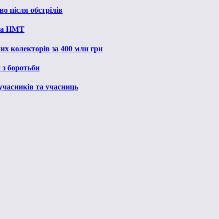
о після обстрілів
 на НМТ
их колекторів за 400 млн грн
 з боротьби
 учасників та учасниць