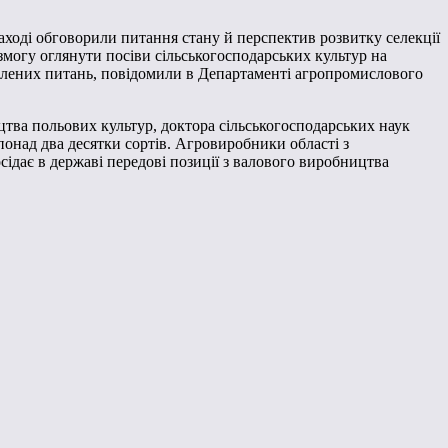
аході обговорили питання стану й перспектив розвитку селекції
 змогу оглянути посіви сільськогосподарських культур на
влених питань, повідомили в Департаменті агропромислового
ицтва польових культур, доктора сільськогосподарських наук
над два десятки сортів. Агровиробники області з
ідає в державі передові позиції з валового виробництва