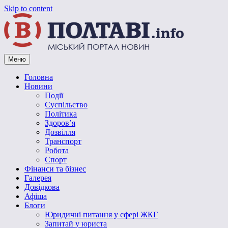
Skip to content
Меню
Vpoltave.info
Полтавський портал новин
Головна
Новини
Події
Суспільство
Політика
Здоров’я
Дозвілля
Транспорт
Робота
Спорт
Фінанси та бізнес
Галерея
Довідкова
Афіша
Блоги
Юридичні питання у сфері ЖКГ
Запитай у юриста