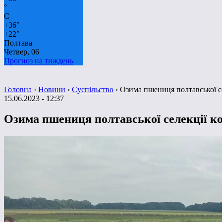
°
C
+
36°
+
22°
Полтава
Четвер, 06
Прогноз на тиждень
Головна
›
Новини
›
Суспільство
›
Озима пшениця полтавської се
15.06.2023 - 12:37
Озима пшениця полтавської селекції ко