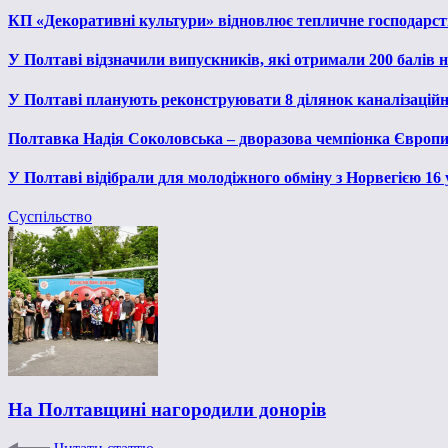
КП «Декоративні культури» відновлює тепличне господарств
У Полтаві відзначили випускників, які отримали 200 балів
У Полтаві планують реконструювати 8 ділянок каналізаційн
Полтавка Надія Соколовська – дворазова чемпіонка Європи
У Полтаві відібрали для молодіжного обміну з Норвегією 16
Суспільство
На Полтавщині нагородили донорів