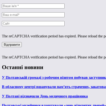
The reCAPTCHA verification period has expired. Please reload the p
The reCAPTCHA verification period has expired. Please reload the p
Останні новини
У Полтавській громаді з робочим візитом побував заступни
В обласному центрі вшанували пам’ять страчених, закатован
У Полтаві відзначили День медичного працівника
Полтавські музейники влаштували «день відкритих дверей»