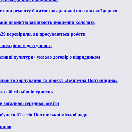
 етапи ремонту багатостраждальної полтавської дороги
ькій повністю замінюють зношений колодязь
№29 перевірили, як просуваються роботи
еним рівнем доступності
тивні культури» уклало договір з підрядником
льного харчування та проєкт «Безпечна Полтавщина»
ють 30 мільйонів гривень
 загальної середньої освіти
булася 81 сесія Полтавської міської ради
анцію