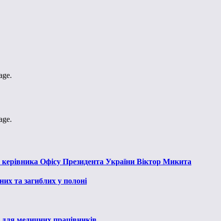
age.
age.
к керівника Офісу Президента України Віктор Микита
их та загиблих у полоні
 для медичних працівників