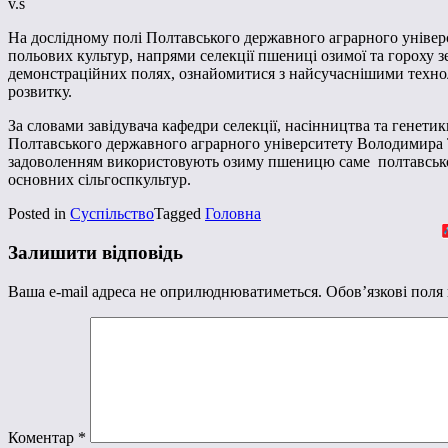
v.s
На дослідному полі Полтавського державного аграрного універс
польових культур, напрями селекції пшениці озимої та гороху з
демонстраційних полях, ознайомитися з найсучаснішими техно
розвитку.
За словами завідувача кафедри селекції, насінництва та генети
Полтавського державного аграрного університету Володимира Т
задоволенням використовують озиму пшеницю саме полтавської с
основних сільгоспкультур.
Posted in
Суспільство
Tagged
Головна
Залишити відповідь
Ваша e-mail адреса не оприлюднюватиметься.
Обов’язкові поля
Коментар
*