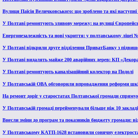
Вулиця Паїсія Величковського: що зроблено та які наступні
У Полтаві ремонтують зливову мережу: на вулиці Європейс
Енергонезалежність та нові укриття: у полтавському ліцеї 
У Полтаві відкрили друге відділення ПриватБанку з підвищ
У Полтаві видалять майже 200 аварійних дерев: КП «Декора
У Полтаві ремонтують каналізаційний колектор на Подолі
У Полтавській ОВА обговорили впровадження реформи шкі
На ремонт доріг у старостатах Полтавської громади спряму
У Полтавській громаді перейменували більше ніж 10 закладів
Внесли зміни до програм та показників бюджету громади: від
У Полтавському КАТП-1628 встановили сонячну електрост