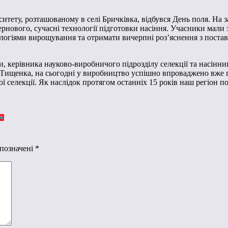
итету, розташованому в селі Бричківка, відбувся День поля. На з
ернового, сучасні технології підготовки насіння. Учасники мали
логіями вирощування та отримати вичерпні роз’яснення з поста
ки, керівника науково-виробничого підрозділу селекції та насінн
ищенка, на сьогодні у виробництво успішно впроваджено вже по
елекції. Як наслідок протягом останніх 15 років наш регіон пос
 позначені
*