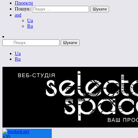
Проекти
Пошук:
asd
Ua
Ru
Ua
Ru
+
35