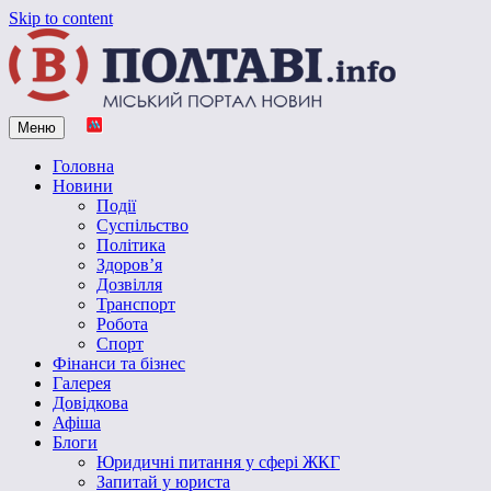
Skip to content
Меню
Vpoltave.info
Полтавський портал новин
Головна
Новини
Події
Суспільство
Політика
Здоров’я
Дозвілля
Транспорт
Робота
Спорт
Фінанси та бізнес
Галерея
Довідкова
Афіша
Блоги
Юридичні питання у сфері ЖКГ
Запитай у юриста