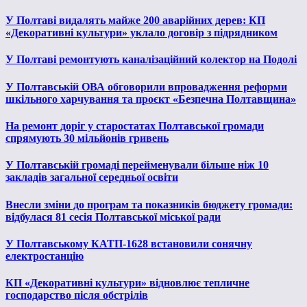
У Полтаві видалять майже 200 аварійних дерев: КП
«Декоративні культури» уклало договір з підрядником
У Полтаві ремонтують каналізаційний колектор на Подолі
У Полтавській ОВА обговорили впровадження реформи
шкільного харчування та проєкт «Безпечна Полтавщина»
На ремонт доріг у старостатах Полтавської громади
спрямують 30 мільйонів гривень
У Полтавській громаді перейменували більше ніж 10
закладів загальної середньої освіти
Внесли зміни до програм та показників бюджету громади:
відбулася 81 сесія Полтавської міської ради
У Полтавському КАТП-1628 встановили сонячну
електростанцію
КП «Декоративні культури» відновлює тепличне
господарство після обстрілів