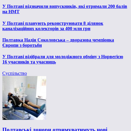
У Полтаві відзначили випускників, які отримали 200 балів
на НМТ
У Полтаві планують реконструювати 8 ділянок
каналізаційних колекторів за 400 млн грн
Полтавка Надія Соколовська – дворазова чемпіонка
Європи з боротьби
У Полтаві відібрали для молодіжного обміну з Норвегією
16 учасників та учасниць
Суспільство
Полтавські донори отримуватимуть нові