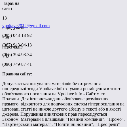
зараз на
сайті
13
vpoltave2012@gmail.com
відвідувачів
(095) 043-18-92
459
(067) 943-04-13
переглядів
(066) 394-98-34
792
(096) 749-87-41
Правила сайту:
Допускається цитування матеріалів без отримання
попередньої згоди Vpoltave.info за умови розміщення в тексті
обов'язкового посилання на Vpoltave.info - Сайт міста
Полтави. Для інтернет-видань обов'язкове розміщення
прямого, відкритого для пошукових систем гіперпосилання на
цитовані статті не нижче другого абзацу в тексті або в якості
джерела. Порушення виняткових прав переслідується
Законом. Матеріали з плашками "Новини компаній", "Промо",
"Партнерський матеріал", "Політичні новини", "Прес-реліз"