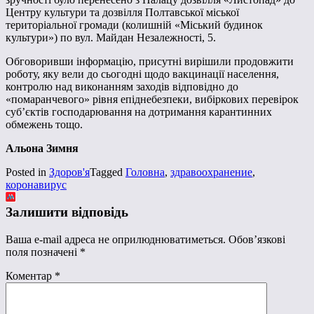
Центру культури та дозвілля Полтавської міської
територіальної громади (колишній «Міський будинок
культури») по вул. Майдан Незалежності, 5.
Обговоривши інформацію, присутні вирішили продовжити
роботу, яку вели до сьогодні щодо вакцинації населення,
контролю над виконанням заходів відповідно до
«помаранчевого» рівня епіднебезпеки, вибіркових перевірок
суб’єктів господарювання на дотримання карантинних
обмежень тощо.
Альона Зимня
Posted in
Здоров'я
Tagged
Головна
,
здравоохранение
,
коронавирус
Залишити відповідь
Ваша e-mail адреса не оприлюднюватиметься.
Обов’язкові
поля позначені
*
Коментар
*