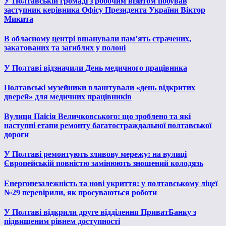
У Полтавській громаді з робочим візитом побував
заступник керівника Офісу Президента України Віктор
Микита
В обласному центрі вшанували пам’ять страчених,
закатованих та загиблих у полоні
У Полтаві відзначили День медичного працівника
Полтавські музейники влаштували «день відкритих
дверей» для медичних працівників
Вулиця Паїсія Величковського: що зроблено та які
наступні етапи ремонту багатостраждальної полтавської
дороги
У Полтаві ремонтують зливову мережу: на вулиці
Європейській повністю замінюють зношений колодязь
Енергонезалежність та нові укриття: у полтавському ліцеї
№29 перевірили, як просуваються роботи
У Полтаві відкрили друге відділення ПриватБанку з
підвищеним рівнем доступності