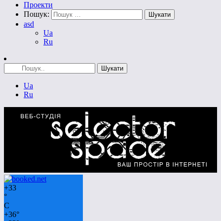
Проекти
Пошук:
asd
Ua
Ru
Ua
Ru
+
33
°
C
+
36°