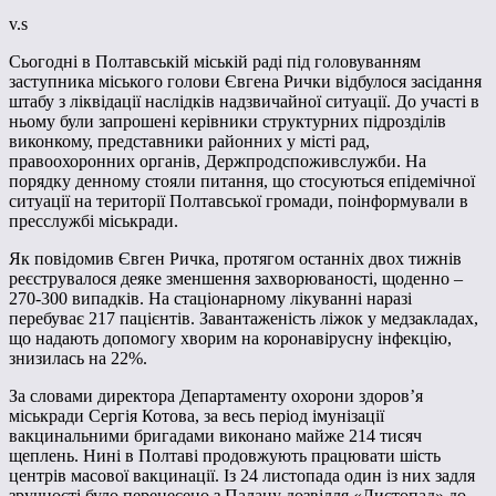
v.s
Сьогодні в Полтавській міській раді під головуванням
заступника міського голови Євгена Рички відбулося засідання
штабу з ліквідації наслідків надзвичайної ситуації. До участі в
ньому були запрошені керівники структурних підрозділів
виконкому, представники районних у місті рад,
правоохоронних органів, Держпродспоживслужби. На
порядку денному стояли питання, що стосуються епідемічної
ситуації на території Полтавської громади, поінформували в
пресслужбі міськради.
Як повідомив Євген Ричка, протягом останніх двох тижнів
реєструвалося деяке зменшення захворюваності, щоденно –
270-300 випадків. На стаціонарному лікуванні наразі
перебуває 217 пацієнтів. Завантаженість ліжок у медзакладах,
що надають допомогу хворим на коронавірусну інфекцію,
знизилась на 22%.
За словами директора Департаменту охорони здоров’я
міськради Сергія Котова, за весь період імунізації
вакцинальними бригадами виконано майже 214 тисяч
щеплень. Нині в Полтаві продовжують працювати шість
центрів масової вакцинації. Із 24 листопада один із них задля
зручності було перенесено з Палацу дозвілля «Листопад» до