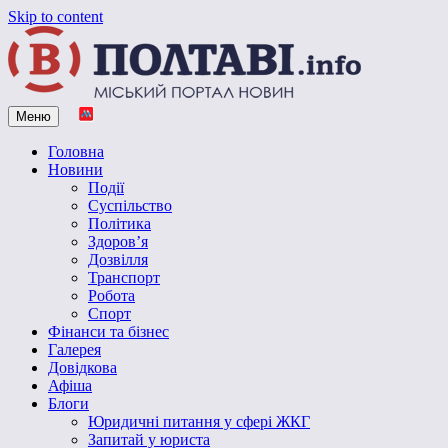
Skip to content
Меню
Vpoltave.info
Полтавський портал новин
Головна
Новини
Події
Суспільство
Політика
Здоров’я
Дозвілля
Транспорт
Робота
Спорт
Фінанси та бізнес
Галерея
Довідкова
Афіша
Блоги
Юридичні питання у сфері ЖКГ
Запитай у юриста