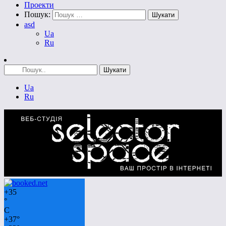
Проекти
Пошук:
asd
Ua
Ru
Ua
Ru
+
35
°
C
+
37°