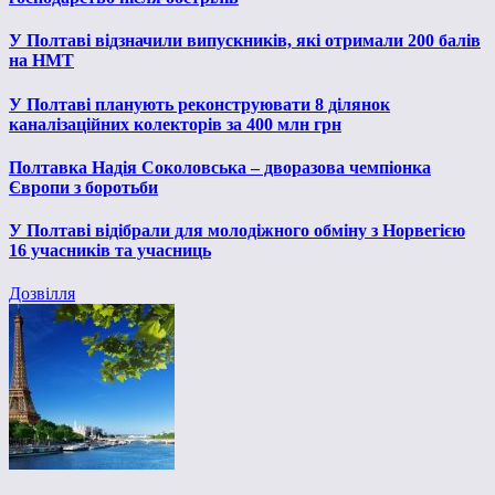
У Полтаві відзначили випускників, які отримали 200 балів
на НМТ
У Полтаві планують реконструювати 8 ділянок
каналізаційних колекторів за 400 млн грн
Полтавка Надія Соколовська – дворазова чемпіонка
Європи з боротьби
У Полтаві відібрали для молодіжного обміну з Норвегією
16 учасників та учасниць
Дозвілля