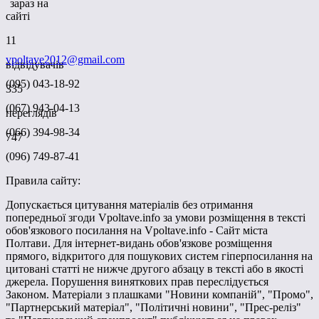
зараз на
сайті
11
vpoltave2012@gmail.com
відвідувачів
(095) 043-18-92
335
(067) 943-04-13
переглядів
(066) 394-98-34
747
(096) 749-87-41
Правила сайту:
Допускається цитування матеріалів без отримання
попередньої згоди Vpoltave.info за умови розміщення в тексті
обов'язкового посилання на Vpoltave.info - Сайт міста
Полтави. Для інтернет-видань обов'язкове розміщення
прямого, відкритого для пошукових систем гіперпосилання на
цитовані статті не нижче другого абзацу в тексті або в якості
джерела. Порушення виняткових прав переслідується
Законом. Матеріали з плашками "Новини компаній", "Промо",
"Партнерський матеріал", "Політичні новини", "Прес-реліз"