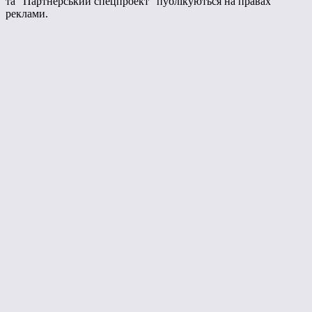
та "Партнерський спецпроект" публікуються на правах
реклами.