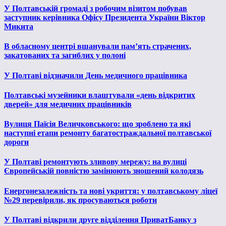
У Полтавській громаді з робочим візитом побував
заступник керівника Офісу Президента України Віктор
Микита
В обласному центрі вшанували пам’ять страчених,
закатованих та загиблих у полоні
У Полтаві відзначили День медичного працівника
Полтавські музейники влаштували «день відкритих
дверей» для медичних працівників
Вулиця Паїсія Величковського: що зроблено та які
наступні етапи ремонту багатостраждальної полтавської
дороги
У Полтаві ремонтують зливову мережу: на вулиці
Європейській повністю замінюють зношений колодязь
Енергонезалежність та нові укриття: у полтавському ліцеї
№29 перевірили, як просуваються роботи
У Полтаві відкрили друге відділення ПриватБанку з