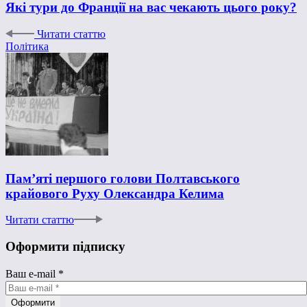
Які тури до Франції на вас чекають цього року?
Читати статтю
Політика
Пам’яті першого голови Полтавського
крайового Руху Олександра Келима
Читати статтю
Оформити підписку
Ваш e-mail
*