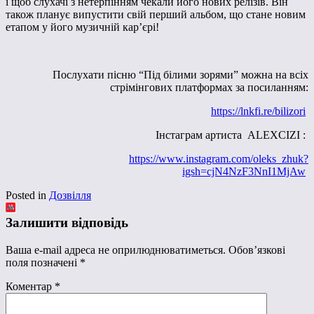
і щоб слухачі з нетерпінням чекали його нових релізів. Він
також планує випустити свій перший альбом, що стане новим
етапом у його музичній кар’єрі!
Послухати пісню “Під білими зорями” можна на всіх
стрімінгових платформах за посиланням:
https://lnkfi.re/bilizori
Інстаграм артиста ALEXCIZI :
https://www.instagram.com/oleks_zhuk?
igsh=cjN4NzF3NnI1MjAw
Posted in
Дозвілля
Залишити відповідь
Ваша e-mail адреса не оприлюднюватиметься.
Обов’язкові
поля позначені
*
Коментар
*