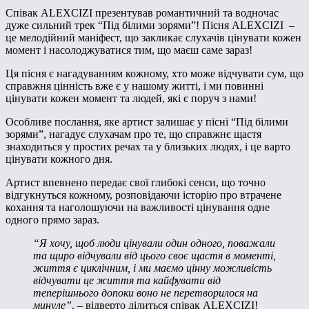
Співак ALEXCIZI презентував романтичний та водночас
дуже сильний трек “Під білими зорями”! Пісня ALEXCIZI –
це мелодійний маніфест, що закликає слухачів цінувати кожен
момент і насолоджуватися тим, що маєш саме зараз!
Ця пісня є нагадуванням кожному, хто може відчувати сум, що
справжня цінність вже є у нашому житті, і ми повинні
цінувати кожен момент та людей, які є поруч з нами!
Особливе послання, яке артист залишає у пісні “Під білими
зорями”, нагадує слухачам про те, що справжнє щастя
знаходиться у простих речах та у близьких людях, і це варто
цінувати кожного дня.
Артист впевнено передає свої глибокі сенси, що точно
відгукнуться кожному, розповідаючи історію про втрачене
кохання та наголошуючи на важливості цінування одне
одного прямо зараз.
“Я хочу, щоб люди цінували один одного, поважали
та щиро відчували від цього своє щастя в моменті,
життя є циклічним, і ми маємо цінну можливість
відчувати це життя та кайфувати від
теперішнього допоки воно не перетворилося на
минуле”
. – відверто ділиться співак ALEXCIZI!