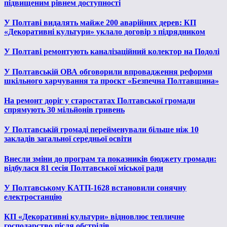
підвищеним рівнем доступності
У Полтаві видалять майже 200 аварійних дерев: КП
«Декоративні культури» уклало договір з підрядником
У Полтаві ремонтують каналізаційний колектор на Подолі
У Полтавській ОВА обговорили впровадження реформи
шкільного харчування та проєкт «Безпечна Полтавщина»
На ремонт доріг у старостатах Полтавської громади
спрямують 30 мільйонів гривень
У Полтавській громаді перейменували більше ніж 10
закладів загальної середньої освіти
Внесли зміни до програм та показників бюджету громади:
відбулася 81 сесія Полтавської міської ради
У Полтавському КАТП-1628 встановили сонячну
електростанцію
КП «Декоративні культури» відновлює тепличне
господарство після обстрілів