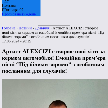
+
22°
Полтава
П’ятниця, 07
Прогноз на тиждень
Головна
›
Новини
›
Дозвілля
›
Артист ALEXCIZI створює
нові хіти за кермом автомобіля! Емоційна прем’єра пісні “Під
білими зорями” з особливим посланням для слухачів!
17.06.2024 - 20:15
Артист ALEXCIZI створює нові хіти за
кермом автомобіля! Емоційна прем’єра
пісні “Під білими зорями” з особливим
посланням для слухачів!