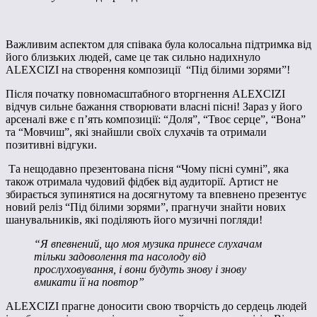
Важливим аспектом для співака була колосальна підтримка від
його близьких людей, саме це так сильно надихнуло
ALEXCIZI на створення композиції “Під білими зорями”!
Після початку повномасштабного вторгнення ALEXCIZI
відчув сильне бажання створювати власні пісні! Зараз у його
арсеналі вже є п’ять композиції: “Доля”, “Твоє серце”, “Вона”
та “Мовчиш”, які знайшли своїх слухачів та отримали
позитивні відгуки.
Та нещодавно презентована пісня “Чому пісні сумні”, яка
також отримала чудовий фідбек від аудиторії. Артист не
збирається зупинятися на досягнутому та впевнено презентує
новий реліз “Під білими зорями”, прагнучи знайти нових
шанувальників, які поділяють його музичні погляди!
“Я впевнений, що моя музика принесе слухачам
тільки задоволення та насолоду від
прослуховування, і вони будуть знову і знову
вмикати її на повтор”
ALEXCIZI прагне доносити свою творчість до сердець людей