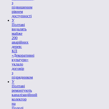
з
підвищеним
рівнем
доступності
У
Полтаві
видалять
майже
200
аварійних
дерев:
КП
«Декоративні
культури»
уклало
договір
з
підрядником
У
Полтаві
ремонтують
каналізаційний
колектор
на
Подолі