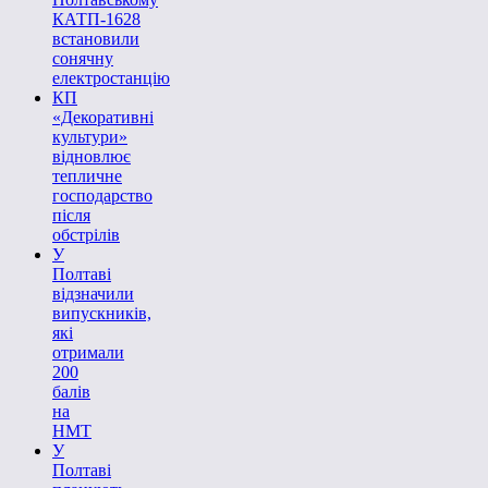
КАТП-1628
встановили
сонячну
електростанцію
КП
«Декоративні
культури»
відновлює
тепличне
господарство
після
обстрілів
У
Полтаві
відзначили
випускників,
які
отримали
200
балів
на
НМТ
У
Полтаві