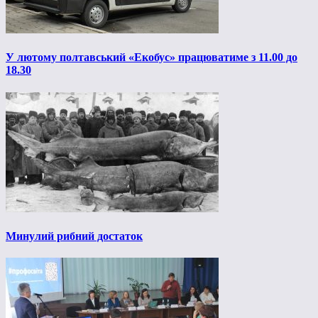
У лютому полтавський «Екобус» працюватиме з 11.00 до
18.30
Минулий рибний достаток