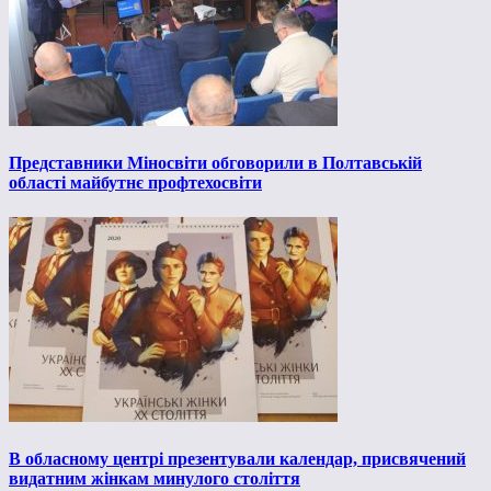
Представники Міносвіти обговорили в Полтавській
області майбутнє профтехосвіти
В обласному центрі презентували календар, присвячений
видатним жінкам минулого століття