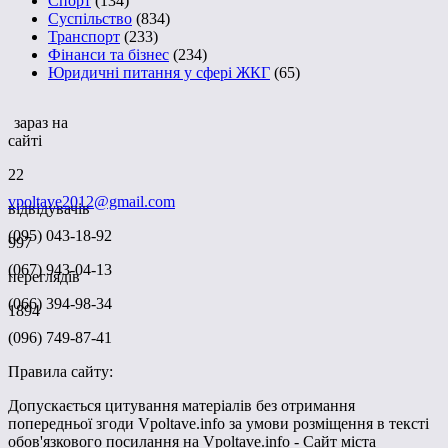
Спорт
(134)
Суспільство
(834)
Транспорт
(233)
Фінанси та бізнес
(234)
Юридичні питання у сфері ЖКГ
(65)
зараз на
сайті
22
vpoltave2012@gmail.com
відвідувачів
(095) 043-18-92
997
(067) 943-04-13
переглядів
(066) 394-98-34
1894
(096) 749-87-41
Правила сайту:
Допускається цитування матеріалів без отримання
попередньої згоди Vpoltave.info за умови розміщення в тексті
обов'язкового посилання на Vpoltave.info - Сайт міста