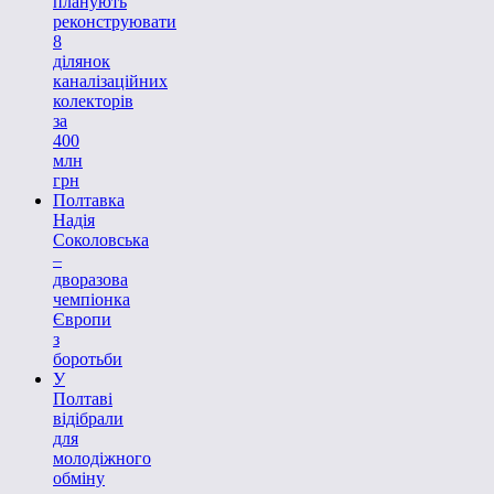
планують
реконструювати
8
ділянок
каналізаційних
колекторів
за
400
млн
грн
Полтавка
Надія
Соколовська
–
дворазова
чемпіонка
Європи
з
боротьби
У
Полтаві
відібрали
для
молодіжного
обміну