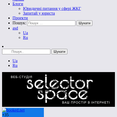
Блоги
Юридичні питання у сфері ЖКГ
Запитай у юриста
Проекти
Пошук:
asd
Ua
Ru
Ua
Ru
+
35