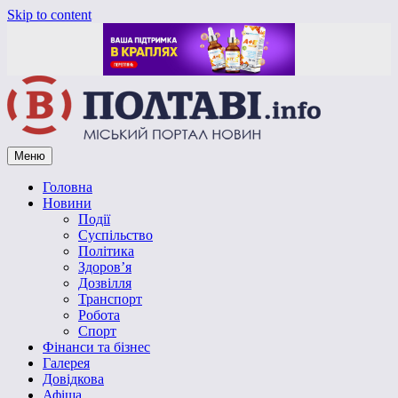
Skip to content
Меню
Vpoltave.info
Полтавський портал новин
Головна
Новини
Події
Суспільство
Політика
Здоров’я
Дозвілля
Транспорт
Робота
Спорт
Фінанси та бізнес
Галерея
Довідкова
Афіша