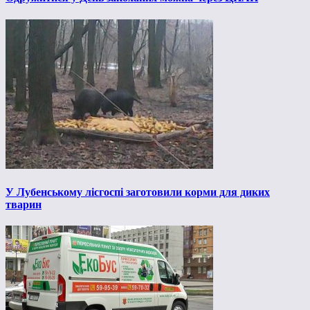
У Лубенському лісгоспі заготовили корми для диких
тварин