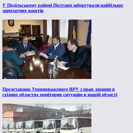
У Подільському районі Полтави заборгували найбільше
зарплатних коштів
Представник Уповноваженого ВРУ з прав людини в
східних областях моніторив ситуацію в нашій області