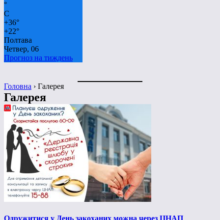
°
C
+
36°
+
22°
Полтава
Четвер, 06
Прогноз на тиждень
Головна
›
Галерея
Галерея
Одружитися у День закоханих можна через ЦНАП