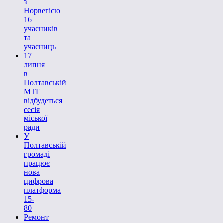
з
Норвегією
16
учасників
та
учасниць
17
липня
в
Полтавській
МТГ
відбудеться
сесія
міської
ради
У
Полтавській
громаді
працює
нова
цифрова
платформа
15-
80
Ремонт