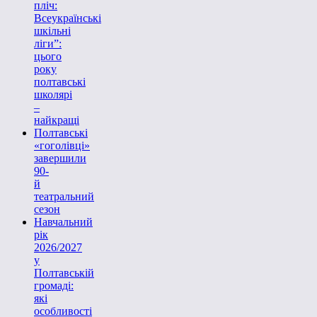
пліч:
Всеукраїнські
шкільні
ліги”:
цього
року
полтавські
школярі
–
найкращі
Полтавські
«гоголівці»
завершили
90-
й
театральний
сезон
Навчальний
рік
2026/2027
у
Полтавській
громаді:
які
особливості