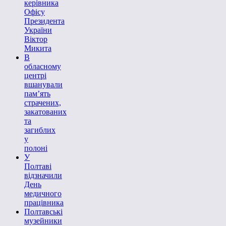
керівника
Офісу
Президента
України
Віктор
Микита
В
обласному
центрі
вшанували
пам’ять
страчених,
закатованих
та
загиблих
у
полоні
У
Полтаві
відзначили
День
медичного
працівника
Полтавські
музейники