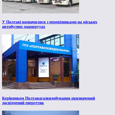
У Полтаві визначилися з перевізниками на міських
автобусних маршрутах
Керівником Полтавагазвидобування призначений
досвідчений енергетик