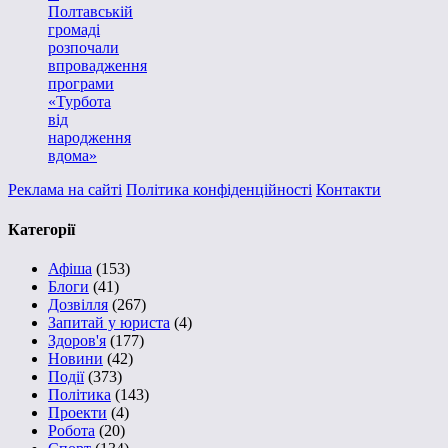
Полтавській
громаді
розпочали
впровадження
програми
«Турбота
від
народження
вдома»
Реклама на сайті
Політика конфіденційності
Контакти
Категорії
Афіша
(153)
Блоги
(41)
Дозвілля
(267)
Запитай у юриста
(4)
Здоров'я
(177)
Новини
(42)
Події
(373)
Політика
(143)
Проекти
(4)
Робота
(20)