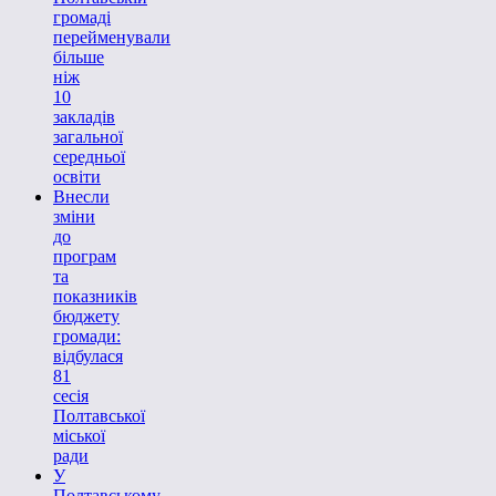
громаді
перейменували
більше
ніж
10
закладів
загальної
середньої
освіти
Внесли
зміни
до
програм
та
показників
бюджету
громади:
відбулася
81
сесія
Полтавської
міської
ради
У
Полтавському