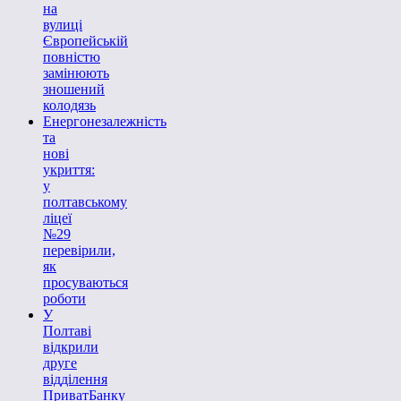
на
вулиці
Європейській
повністю
замінюють
зношений
колодязь
Енергонезалежність
та
нові
укриття:
у
полтавському
ліцеї
№29
перевірили,
як
просуваються
роботи
У
Полтаві
відкрили
друге
відділення
ПриватБанку