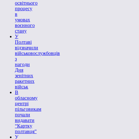
освітнього
процесу
в
умовах
воєнного
стану
У
Полтаві
відзначили
військовослужбовців
з
нагоди
Дня
зенітних
ракетних
військ
В
обласному
центрі
пільговикам
почали
видавати
“Картку
полтавця”
У