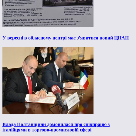
У вересні в обласному центрі має з’явитися новий ЦНАП
Влада Полтавщини домовилася про співпрацю з
італійцями в торгово-промисловій сфері