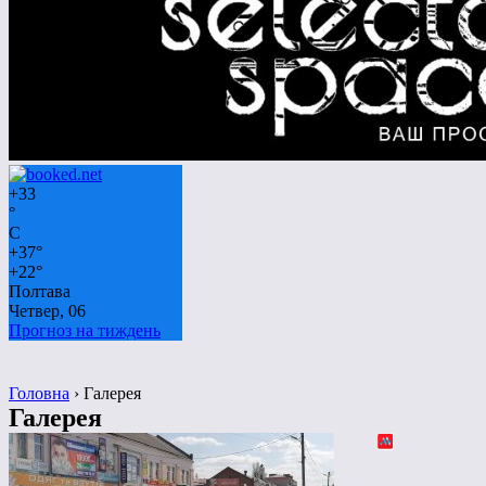
+
33
°
C
+
37°
+
22°
Полтава
Четвер, 06
Прогноз на тиждень
Головна
›
Галерея
Галерея