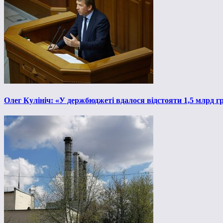
Олег Кулініч: «У держбюджеті вдалося відстояти 1,5 млрд 