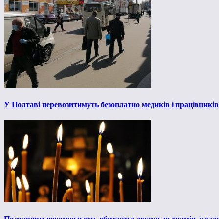
У Полтаві перевозитимуть безоплатно медиків і працівникі
Полтавцям рекомендують обмежити доступ до храмів, кладов