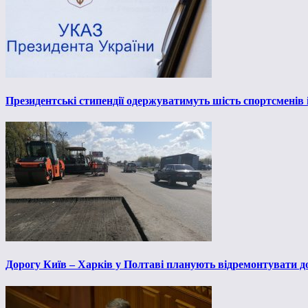
Президентські стипендії одержуватимуть шість спортсменів 
Дорогу Київ – Харків у Полтаві планують відремонтувати до