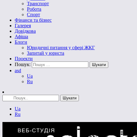
Транспорт
Робота
Спорт
Фінанси та бізнес
Галерея
Довідкова
Афіша
Блоги
Юридичні питання у сфері ЖКГ
Запитай у юриста
Проекти
Пошук:
asd
Ua
Ru
Ua
Ru