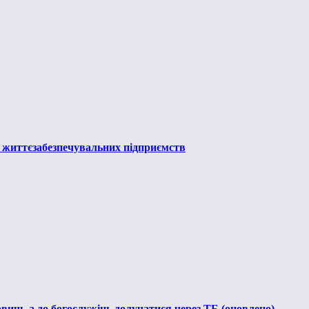
в життєзабезпечувальних підприємств
ищ, а до богослужінь долучатися через ТБ (оновлено)