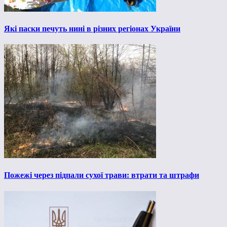
Які паски печуть нині в різних регіонах України
Пожежі через підпали сухої трави: втрати та штрафи