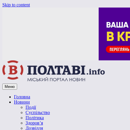
Skip to content
Меню
Vpoltave.info
Полтавський портал новин
Головна
Новини
Події
Суспільство
Політика
Здоров’я
Дозвілля